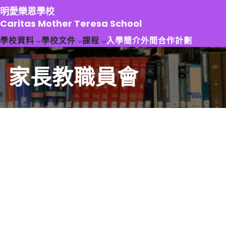
跳
明愛樂恩學校
至
Caritas Mother Teresa School
主
學校資料
學校文件
課程
入學簡介
外間合作計劃
要
內
容
家長教職員會