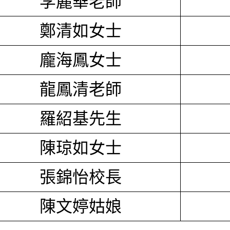
李麗華老師
鄭清如女士
龐海鳳女士
龍鳳清老師
羅紹基先生
陳琼如女士
張錦怡校長
陳文婷姑娘