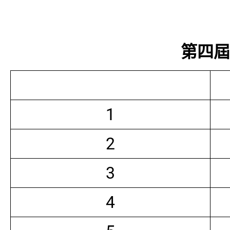
第四屆常
1
2
3
4