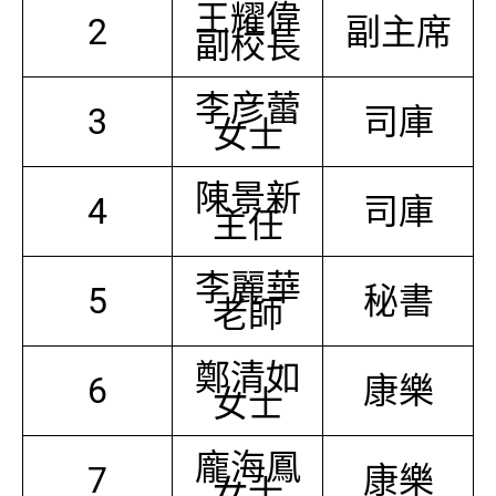
王耀偉
2
副主席
副校長
李彦蕾
3
司庫
女士
陳景新
4
司庫
主任
李麗華
5
秘書
老師
鄭清如
6
康樂
女士
龐海鳳
7
康樂
女士