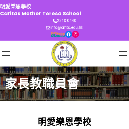
跳
明愛樂恩學校
至
Caritas Mother Teresa School
主
2310 0440
要
info@cmts.edu.hk
內
Facebook
Instagram
容
家長教職員會
明愛樂恩學校