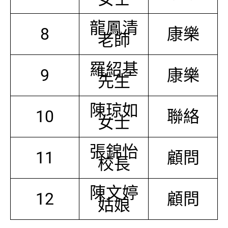
龍鳳清
8
康樂
老師
羅紹基
9
康樂
先生
陳琼如
10
聯絡
女士
張錦怡
11
顧問
校長
陳文婷
12
顧問
姑娘