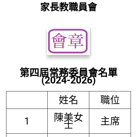
家長教職員會
第四屆常務委員會名單
(2024-2026)
姓名
職位
陳美女
1
主席
士