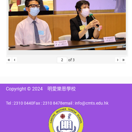
«
‹
›
»
of
3
Copyright © 2024
明愛樂恩學校
Tel : 2310 0440
Fax : 2310 8478
email : info@cmts.edu.hk