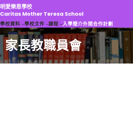
跳
明愛樂恩學校
至
Caritas Mother Teresa School
主
學校資料
學校文件
課程
入學簡介
外間合作計劃
要
內
容
家長教職員會