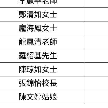
李麗華老師
鄭清如女士
龐海鳳女士
龍鳳清老師
羅紹基先生
陳琼如女士
張錦怡校長
陳文婷姑娘