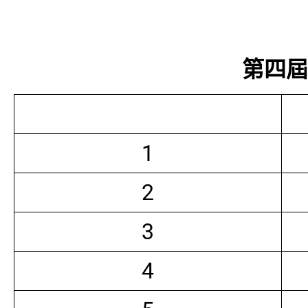
第四屆常
1
2
3
4