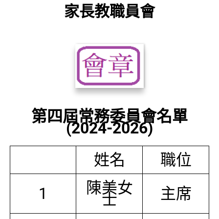
家長教職員會
第四屆常務委員會名單
(2024-2026)
姓名
職位
陳美女
1
主席
士