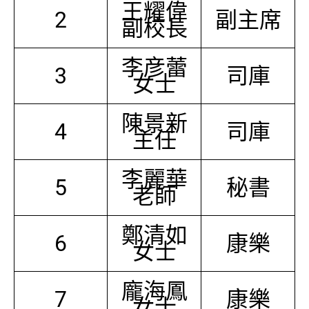
王耀偉
2
副主席
副校長
李彦蕾
3
司庫
女士
陳景新
4
司庫
主任
李麗華
5
秘書
老師
鄭清如
6
康樂
女士
龐海鳳
7
康樂
女士