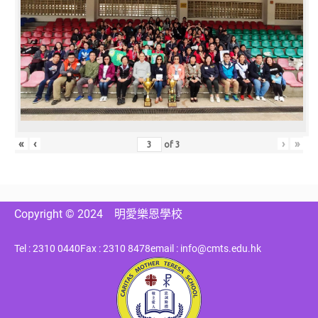
«
‹
›
»
of
3
Copyright © 2024
明愛樂恩學校
Tel : 2310 0440
Fax : 2310 8478
email : info@cmts.edu.hk