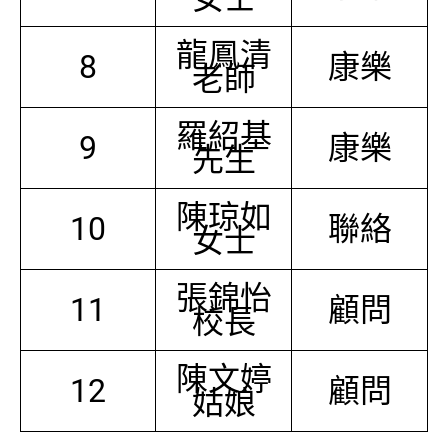
龍鳳清
8
康樂
老師
羅紹基
9
康樂
先生
陳琼如
10
聯絡
女士
張錦怡
11
顧問
校長
陳文婷
12
顧問
姑娘