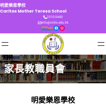
跳
明愛樂恩學校
至
Caritas Mother Teresa School
主
2310 0440
要
info@cmts.edu.hk
內
Facebook
Instagram
容
家長教職員會
明愛樂恩學校