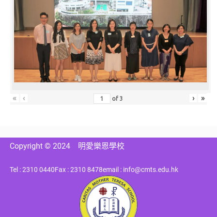
«
‹
›
»
of
3
Copyright © 2024
明愛樂恩學校
Tel : 2310 0440
Fax : 2310 8478
email : info@cmts.edu.hk