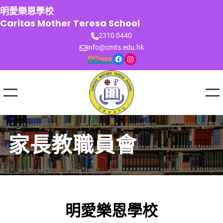
跳
明愛樂恩學校
至
Caritas Mother Teresa School
主
2310 0440
要
info@cmts.edu.hk
內
Facebook
Instagram
容
家長教職員會
明愛樂恩學校