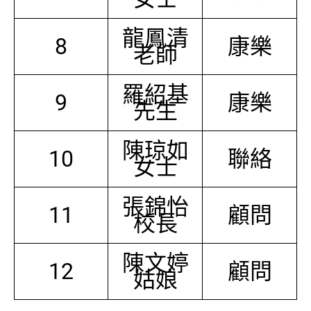
龍鳳清
8
康樂
老師
羅紹基
9
康樂
先生
陳琼如
10
聯絡
女士
張錦怡
11
顧問
校長
陳文婷
12
顧問
姑娘