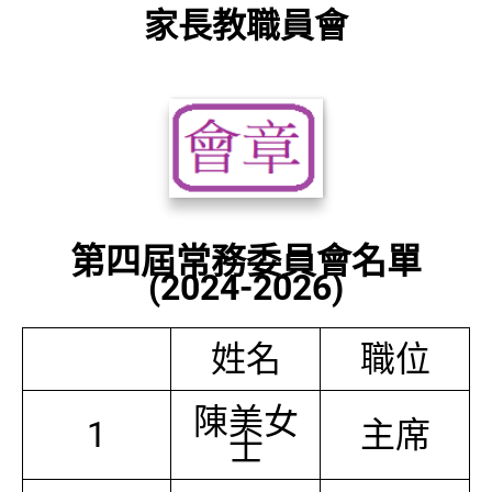
家長教職員會
第四屆常務委員會名單
(2024-2026)
姓名
職位
陳美女
1
主席
士