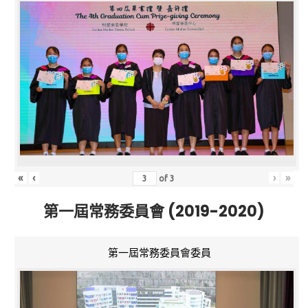
«
‹
›
»
of
3
第一屆常務委員會 (2019-2020)
第一屆常務委員會委員