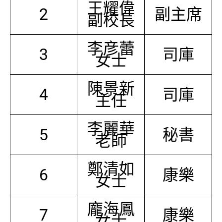
王耀偉
2
副主席
副校長
李彦蕾
3
司庫
女士
陳景新
4
司庫
主任
李麗華
5
秘書
老師
鄭清如
6
康樂
女士
龐海鳳
7
康樂
女士