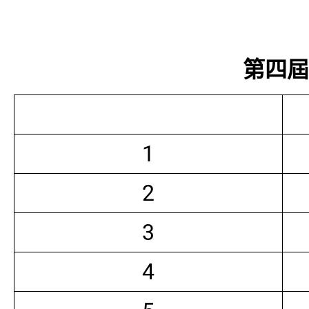
第四屆常
1
2
3
4