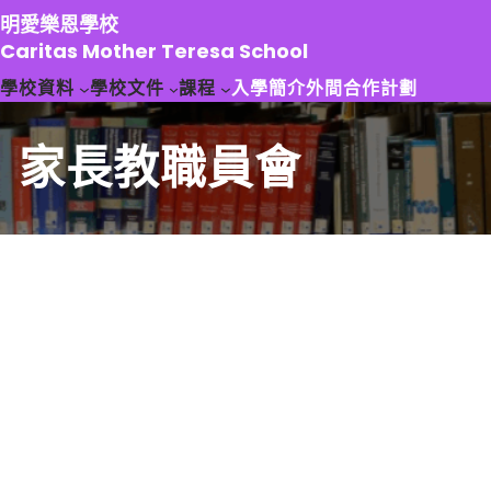
跳
明愛樂恩學校
至
Caritas Mother Teresa School
主
學校資料
學校文件
課程
入學簡介
外間合作計劃
要
內
容
家長教職員會