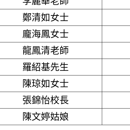
李麗華老師
鄭清如女士
龐海鳳女士
龍鳳清老師
羅紹基先生
陳琼如女士
張錦怡校長
陳文婷姑娘