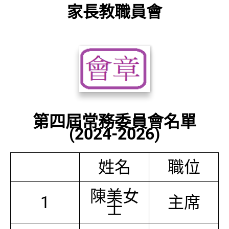
家長教職員會
第四屆常務委員會名單
(2024-2026)
姓名
職位
陳美女
1
主席
士