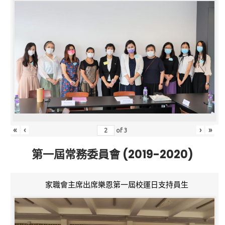
«
‹
›
»
of
3
第一屆常務委員會 (2019-2020)
家職會主席出席樂恩第一屆校運日支持員生