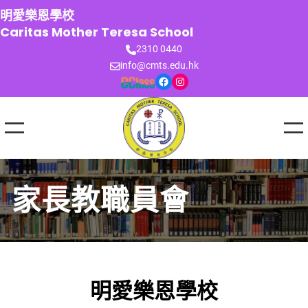
跳
明愛樂恩學校
至
Caritas Mother Teresa School
主
2310 0440
要
info@cmts.edu.hk
內
Facebook
Instagram
容
家長教職員會
明愛樂恩學校