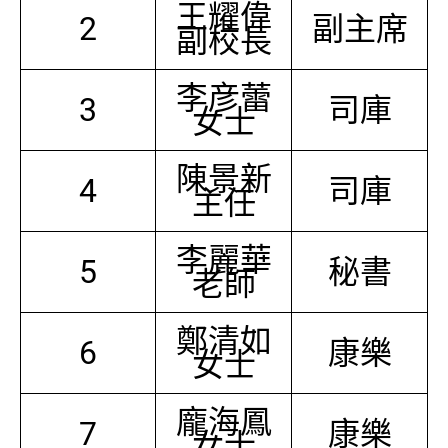
王耀偉
2
副主席
副校長
李彦蕾
3
司庫
女士
陳景新
4
司庫
主任
李麗華
5
秘書
老師
鄭清如
6
康樂
女士
龐海鳳
7
康樂
女士