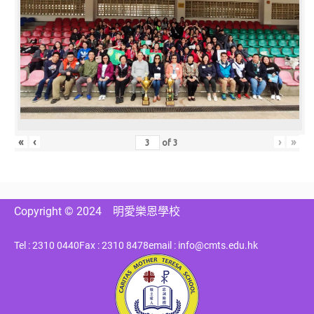
«
‹
›
»
of
3
Copyright © 2024
明愛樂恩學校
Tel : 2310 0440
Fax : 2310 8478
email : info@cmts.edu.hk