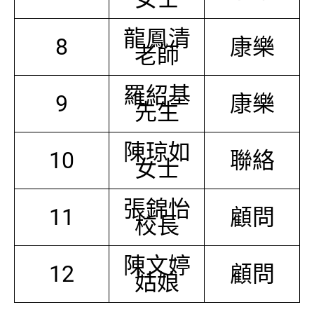
龍鳳清
8
康樂
老師
羅紹基
9
康樂
先生
陳琼如
10
聯絡
女士
張錦怡
11
顧問
校長
陳文婷
12
顧問
姑娘