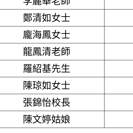
李麗華老師
鄭清如女士
龐海鳳女士
龍鳳清老師
羅紹基先生
陳琼如女士
張錦怡校長
陳文婷姑娘