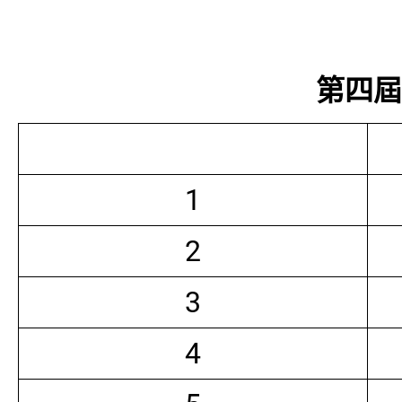
第四屆常
1
2
3
4