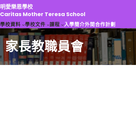
跳
明愛樂恩學校
至
Caritas Mother Teresa School
主
學校資料
學校文件
課程
入學簡介
外間合作計劃
要
內
容
家長教職員會