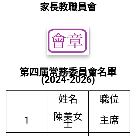
家長教職員會
第四屆常務委員會名單
(2024-2026)
姓名
職位
陳美女
1
主席
士