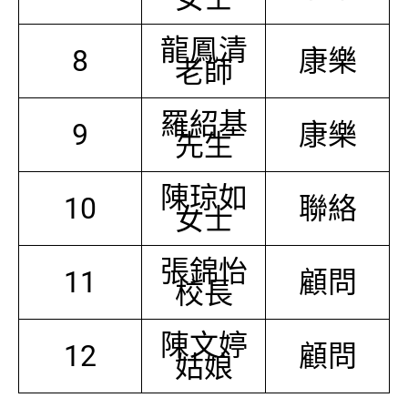
龍鳳清
8
康樂
老師
羅紹基
9
康樂
先生
陳琼如
10
聯絡
女士
張錦怡
11
顧問
校長
陳文婷
12
顧問
姑娘