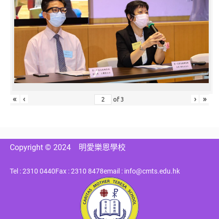
«
‹
›
»
of
3
Copyright © 2024
明愛樂恩學校
Tel : 2310 0440
Fax : 2310 8478
email : info@cmts.edu.hk