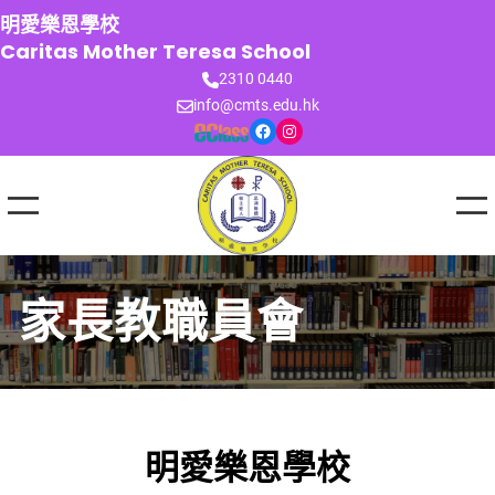
跳
明愛樂恩學校
至
Caritas Mother Teresa School
主
2310 0440
要
info@cmts.edu.hk
內
Facebook
Instagram
容
家長教職員會
明愛樂恩學校