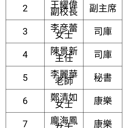
王耀偉
2
副主席
副校長
李彦蕾
3
司庫
女士
陳景新
4
司庫
主任
李麗華
5
秘書
老師
鄭清如
6
康樂
女士
龐海鳳
7
康樂
女士