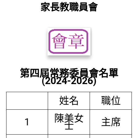
家長教職員會
第四屆常務委員會名單
(2024-2026)
姓名
職位
陳美女
1
主席
士