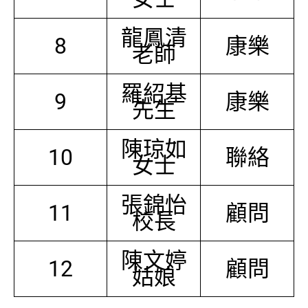
龍鳳清
8
康樂
老師
羅紹基
9
康樂
先生
陳琼如
10
聯絡
女士
張錦怡
11
顧問
校長
陳文婷
12
顧問
姑娘