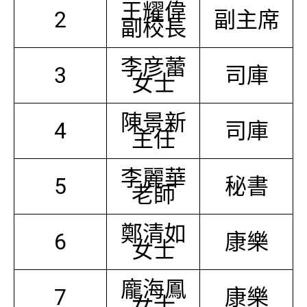
王耀偉
2
副主席
副校長
李彦蕾
3
司庫
女士
陳景新
4
司庫
主任
李麗華
5
秘書
老師
鄭清如
6
康樂
女士
龐海鳳
7
康樂
女士