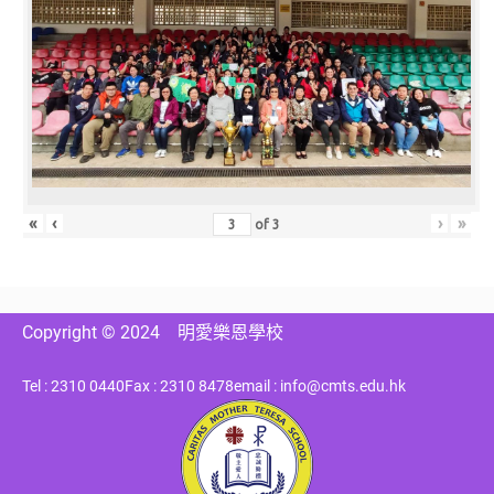
«
‹
›
»
of
3
Copyright © 2024
明愛樂恩學校
Tel : 2310 0440
Fax : 2310 8478
email : info@cmts.edu.hk