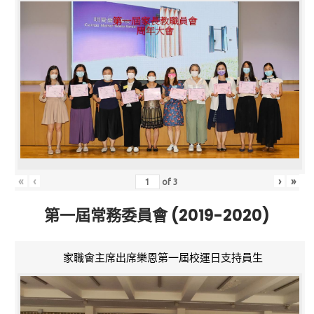
«
‹
›
»
of
3
第一屆常務委員會 (2019-2020)
家職會主席出席樂恩第一屆校運日支持員生