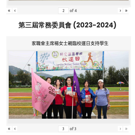
«
‹
›
»
of
4
第三屆常務委員會 (2023-2024)
家職會主席楊女士親臨校運日支持學生
«
‹
›
»
of
3