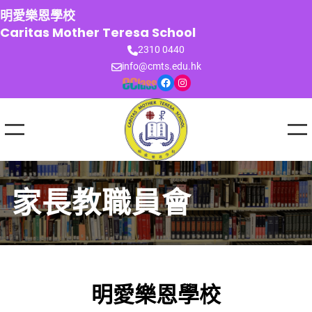
跳
明愛樂恩學校
至
Caritas Mother Teresa School
主
2310 0440
要
info@cmts.edu.hk
內
Facebook
Instagram
容
家長教職員會
明愛樂恩學校