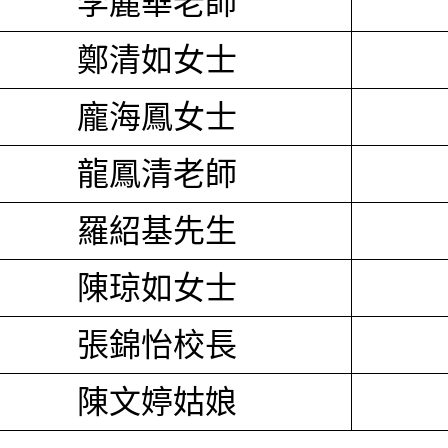
李麗華老師
鄭清如女士
龐海鳳女士
龍鳳清老師
羅紹基先生
陳琼如女士
張錦怡校長
陳文婷姑娘