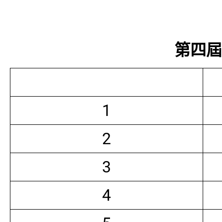
第四屆常
1
2
3
4