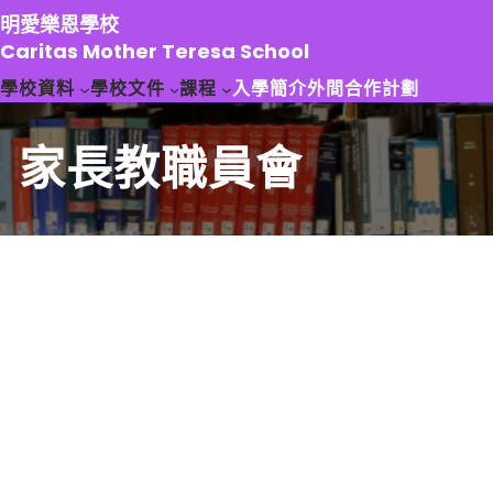
跳
明愛樂恩學校
至
Caritas Mother Teresa School
主
學校資料
學校文件
課程
入學簡介
外間合作計劃
要
內
容
家長教職員會