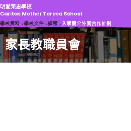
跳
明愛樂恩學校
至
Caritas Mother Teresa School
主
學校資料
學校文件
課程
入學簡介
外間合作計劃
要
內
容
家長教職員會