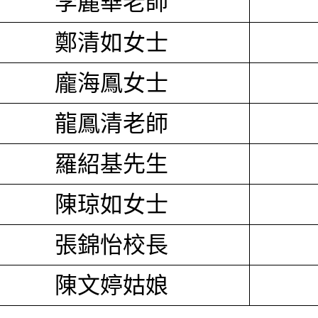
李麗華老師
鄭清如女士
龐海鳳女士
龍鳳清老師
羅紹基先生
陳琼如女士
張錦怡校長
陳文婷姑娘