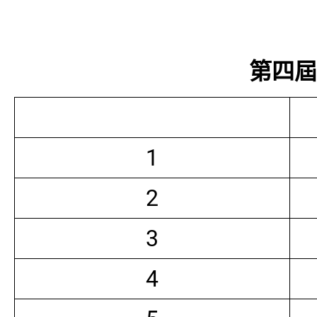
第四屆常
1
2
3
4