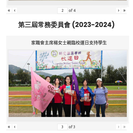
«
‹
›
»
of
4
第三屆常務委員會 (2023-2024)
家職會主席楊女士親臨校運日支持學生
«
‹
›
»
of
3