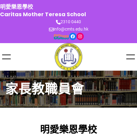
跳
明愛樂恩學校
至
Caritas Mother Teresa School
主
2310 0440
要
info@cmts.edu.hk
內
Facebook
Instagram
容
家長教職員會
明愛樂恩學校