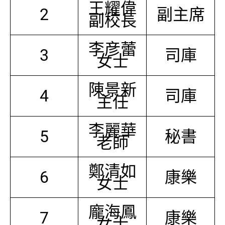
王耀偉
2
副主席
副校長
李彦蕾
3
司庫
女士
陳景新
4
司庫
主任
李麗華
5
秘書
老師
鄭清如
6
康樂
女士
龐海鳳
7
康樂
女士