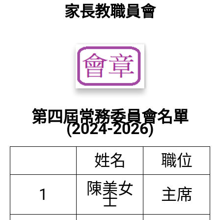
家長教職員會
第四屆常務委員會名單
(2024-2026)
姓名
職位
陳美女
1
主席
士