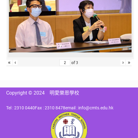
«
‹
›
»
of
3
Copyright © 2024
明愛樂恩學校
Tel : 2310 0440
Fax : 2310 8478
email : info@cmts.edu.hk