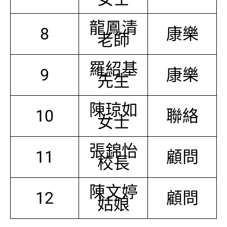
龍鳳清
8
康樂
老師
羅紹基
9
康樂
先生
陳琼如
10
聯絡
女士
張錦怡
11
顧問
校長
陳文婷
12
顧問
姑娘