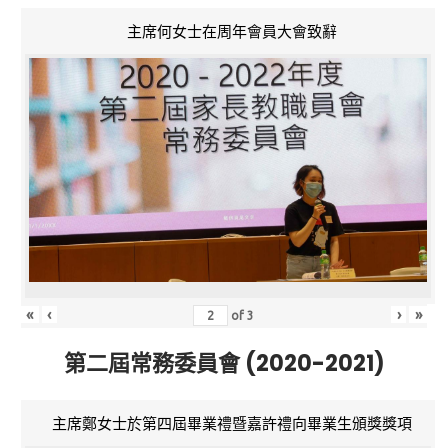
主席何女士在周年會員大會致辭
«
‹
›
»
of
3
第二屆常務委員會 (2020-2021)
主席鄭女士於第四屆畢業禮暨嘉許禮向畢業生頒獎獎項