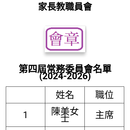
家長教職員會
第四屆常務委員會名單
(2024-2026)
姓名
職位
陳美女
1
主席
士