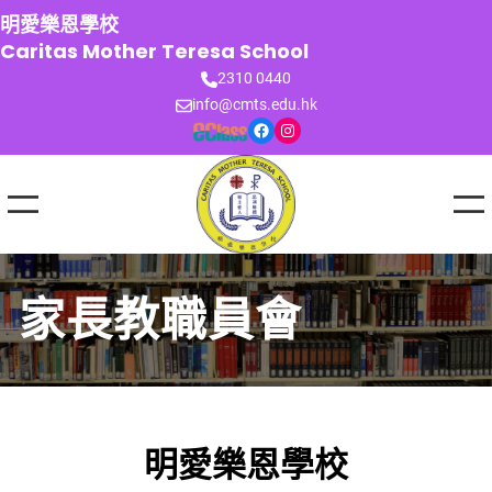
跳
明愛樂恩學校
至
Caritas Mother Teresa School
主
2310 0440
要
info@cmts.edu.hk
內
Facebook
Instagram
容
家長教職員會
明愛樂恩學校