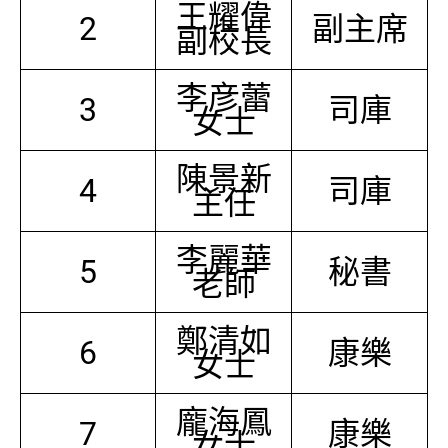
王耀偉
2
副主席
副校長
李彦蕾
3
司庫
女士
陳景新
4
司庫
主任
李麗華
5
秘書
老師
鄭清如
6
康樂
女士
龐海鳳
7
康樂
女士