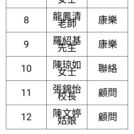
龍鳳清
8
康樂
老師
羅紹基
9
康樂
先生
陳琼如
10
聯絡
女士
張錦怡
11
顧問
校長
陳文婷
12
顧問
姑娘