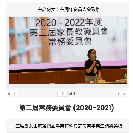
主席何女士在周年會員大會致辭
«
‹
›
»
of
3
第二屆常務委員會 (2020-2021)
主席鄭女士於第四屆畢業禮暨嘉許禮向畢業生頒獎獎項