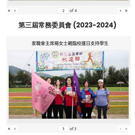
«
‹
›
»
of
4
第三屆常務委員會 (2023-2024)
家職會主席楊女士親臨校運日支持學生
«
‹
›
»
of
3