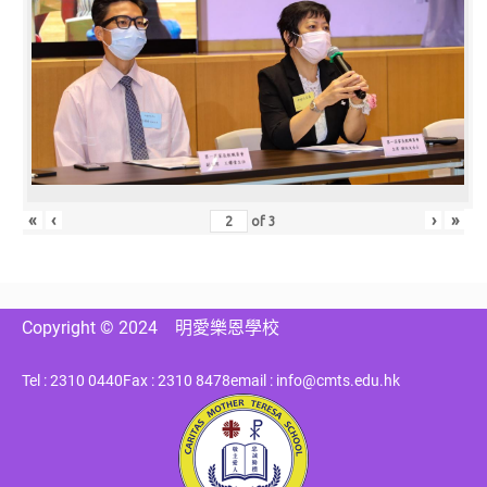
«
‹
›
»
of
3
Copyright © 2024
明愛樂恩學校
Tel : 2310 0440
Fax : 2310 8478
email : info@cmts.edu.hk