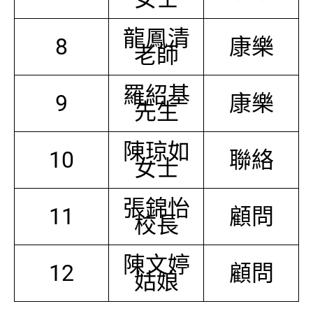
龍鳳清
8
康樂
老師
羅紹基
9
康樂
先生
陳琼如
10
聯絡
女士
張錦怡
11
顧問
校長
陳文婷
12
顧問
姑娘