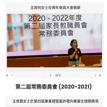
主席何女士在周年會員大會致辭
«
‹
›
»
of
3
第二屆常務委員會 (2020-2021)
主席鄭女士於第四屆畢業禮暨嘉許禮向畢業生頒獎獎項