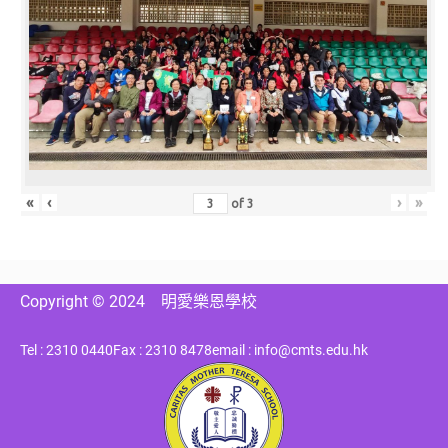
«
‹
›
»
of
3
Copyright © 2024
明愛樂恩學校
Tel : 2310 0440
Fax : 2310 8478
email : info@cmts.edu.hk