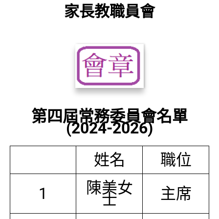
家長教職員會
第四屆常務委員會名單
(2024-2026)
姓名
職位
陳美女
1
主席
士