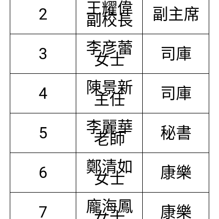
王耀偉
2
副主席
副校長
李彦蕾
3
司庫
女士
陳景新
4
司庫
主任
李麗華
5
秘書
老師
鄭清如
6
康樂
女士
龐海鳳
7
康樂
女士