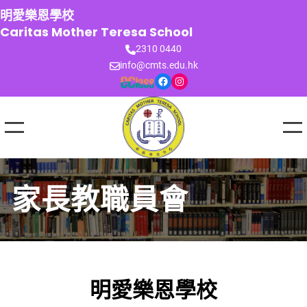
跳
明愛樂恩學校
至
Caritas Mother Teresa School
主
2310 0440
要
info@cmts.edu.hk
內
Facebook
Instagram
容
家長教職員會
明愛樂恩學校