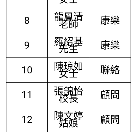
龍鳳清
8
康樂
老師
羅紹基
9
康樂
先生
陳琼如
10
聯絡
女士
張錦怡
11
顧問
校長
陳文婷
12
顧問
姑娘