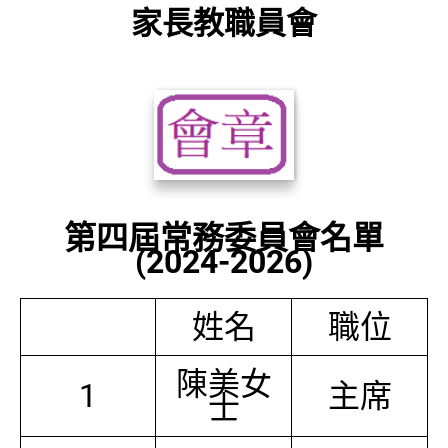
家長教職員會
第四屆常務委員會名單
(2024-2026)
姓名
職位
陳美女
1
主席
士