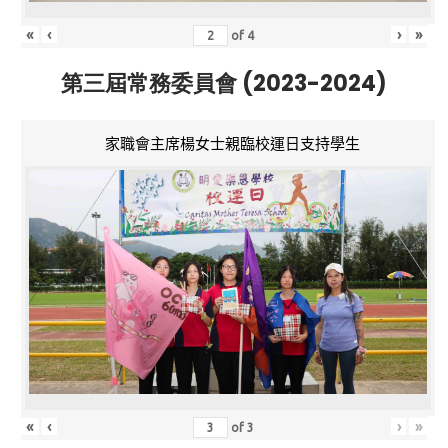
«
‹
›
»
of
4
第三屆常務委員會 (2023-2024)
家職會主席楊女士親臨校運日支持學生
«
‹
›
»
of
3