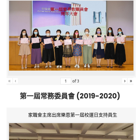
«
‹
›
»
of
3
第一屆常務委員會 (2019-2020)
家職會主席出席樂恩第一屆校運日支持員生