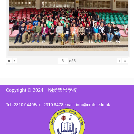
«
‹
›
»
of
3
Copyright © 2024
明愛樂恩學校
Tel : 2310 0440
Fax : 2310 8478
email : info@cmts.edu.hk