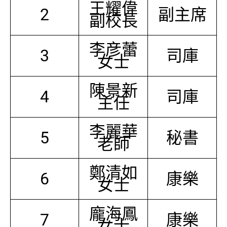
王耀偉
2
副主席
副校長
李彦蕾
3
司庫
女士
陳景新
4
司庫
主任
李麗華
5
秘書
老師
鄭清如
6
康樂
女士
龐海鳳
7
康樂
女士