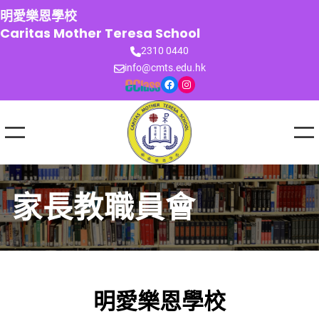
跳
明愛樂恩學校
至
Caritas Mother Teresa School
主
2310 0440
要
info@cmts.edu.hk
內
Facebook
Instagram
容
家長教職員會
明愛樂恩學校