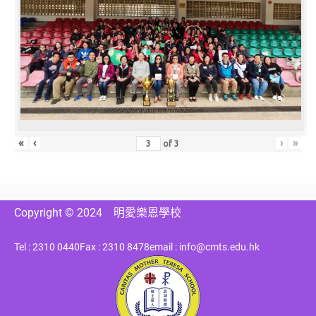
«
‹
›
»
of
3
Copyright © 2024
明愛樂恩學校
Tel : 2310 0440
Fax : 2310 8478
email : info@cmts.edu.hk