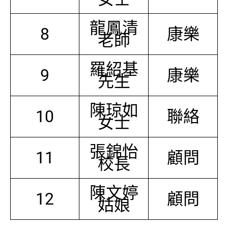
龍鳳清
8
康樂
老師
羅紹基
9
康樂
先生
陳琼如
10
聯絡
女士
張錦怡
11
顧問
校長
陳文婷
12
顧問
姑娘