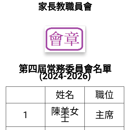
家長教職員會
第四屆常務委員會名單
(2024-2026)
姓名
職位
陳美女
1
主席
士