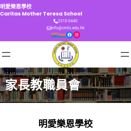
跳
明愛樂恩學校
至
Caritas Mother Teresa School
主
2310 0440
要
info@cmts.edu.hk
內
Facebook
Instagram
容
家長教職員會
明愛樂恩學校