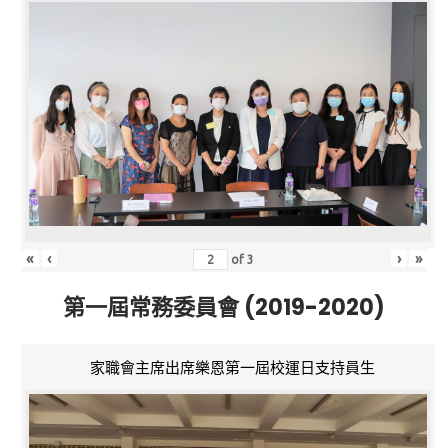
«
‹
›
»
of
3
第一屆常務委員會 (2019-2020)
家職會主席出席樂恩第一屆校運日支持員生