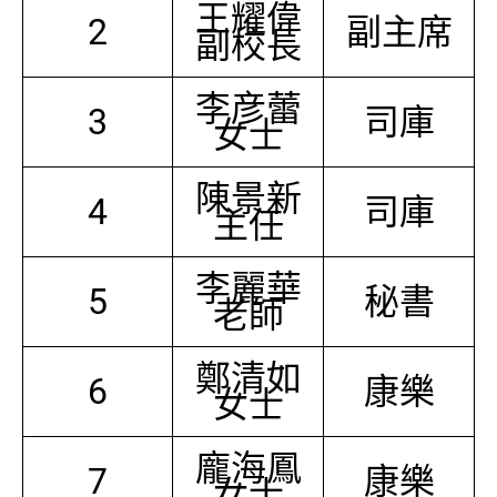
王耀偉
2
副主席
副校長
李彦蕾
3
司庫
女士
陳景新
4
司庫
主任
李麗華
5
秘書
老師
鄭清如
6
康樂
女士
龐海鳳
7
康樂
女士