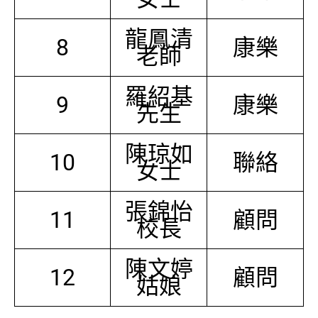
龍鳳清
8
康樂
老師
羅紹基
9
康樂
先生
陳琼如
10
聯絡
女士
張錦怡
11
顧問
校長
陳文婷
12
顧問
姑娘