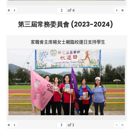
«
‹
›
»
of
4
第三屆常務委員會 (2023-2024)
家職會主席楊女士親臨校運日支持學生
«
‹
›
»
of
3