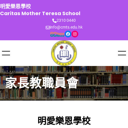
跳
明愛樂恩學校
至
Caritas Mother Teresa School
主
2310 0440
要
info@cmts.edu.hk
內
Facebook
Instagram
容
家長教職員會
明愛樂恩學校