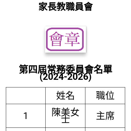
家長教職員會
第四屆常務委員會名單
(2024-2026)
姓名
職位
陳美女
1
主席
士