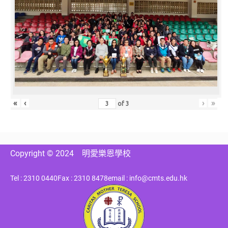
«
‹
›
»
of
3
Copyright © 2024
明愛樂恩學校
Tel : 2310 0440
Fax : 2310 8478
email : info@cmts.edu.hk