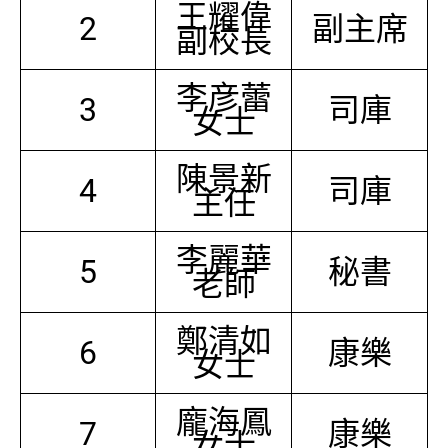
王耀偉
2
副主席
副校長
李彦蕾
3
司庫
女士
陳景新
4
司庫
主任
李麗華
5
秘書
老師
鄭清如
6
康樂
女士
龐海鳳
7
康樂
女士