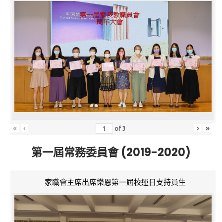
«
‹
›
»
of
3
第一屆常務委員會 (2019-2020)
家職會主席出席樂恩第一屆校運日支持員生