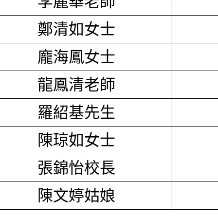
李麗華老師
鄭清如女士
龐海鳳女士
龍鳳清老師
羅紹基先生
陳琼如女士
張錦怡校長
陳文婷姑娘