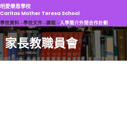
跳
明愛樂恩學校
至
Caritas Mother Teresa School
主
學校資料
學校文件
課程
入學簡介
外間合作計劃
要
內
容
家長教職員會