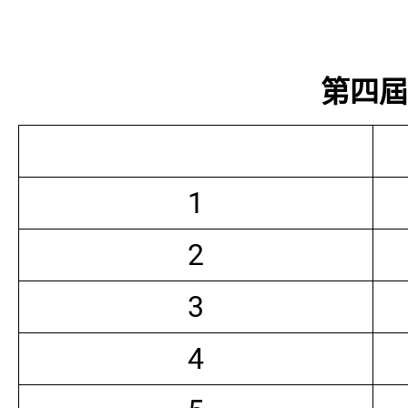
第四屆常
1
2
3
4