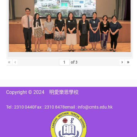
«
‹
›
»
of
3
Copyright © 2024
明愛樂恩學校
Tel : 2310 0440
Fax : 2310 8478
email : info@cmts.edu.hk