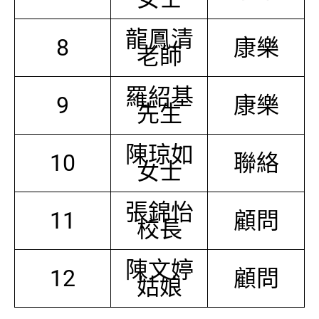
龍鳳清
8
康樂
老師
羅紹基
9
康樂
先生
陳琼如
10
聯絡
女士
張錦怡
11
顧問
校長
陳文婷
12
顧問
姑娘