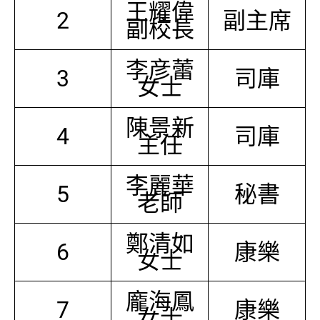
王耀偉
2
副主席
副校長
李彦蕾
3
司庫
女士
陳景新
4
司庫
主任
李麗華
5
秘書
老師
鄭清如
6
康樂
女士
龐海鳳
7
康樂
女士