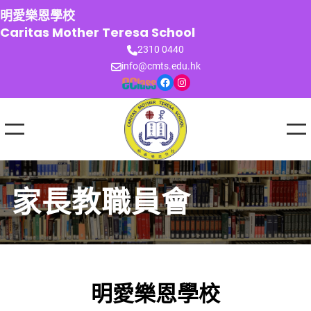
跳
明愛樂恩學校
至
Caritas Mother Teresa School
主
2310 0440
要
info@cmts.edu.hk
內
Facebook
Instagram
容
家長教職員會
明愛樂恩學校