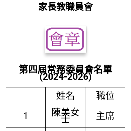
家長教職員會
第四屆常務委員會名單
(2024-2026)
姓名
職位
陳美女
1
主席
士