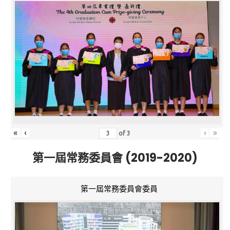
«
‹
›
»
of
3
第一屆常務委員會 (2019-2020)
第一屆常務委員會委員