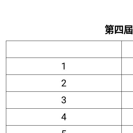
第四屆常
1
2
3
4