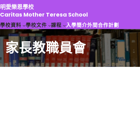
跳
明愛樂恩學校
至
Caritas Mother Teresa School
主
學校資料
學校文件
課程
入學簡介
外間合作計劃
要
內
容
家長教職員會