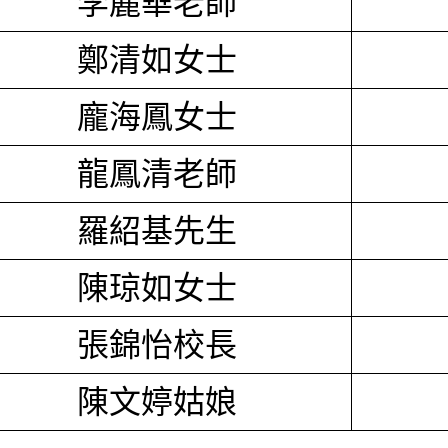
李麗華老師
鄭清如女士
龐海鳳女士
龍鳳清老師
羅紹基先生
陳琼如女士
張錦怡校長
陳文婷姑娘