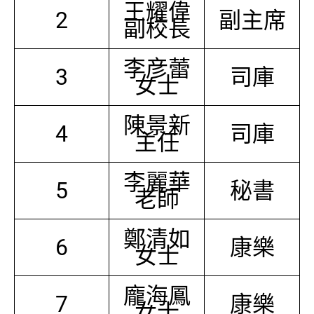
王耀偉
2
副主席
副校長
李彦蕾
3
司庫
女士
陳景新
4
司庫
主任
李麗華
5
秘書
老師
鄭清如
6
康樂
女士
龐海鳳
7
康樂
女士