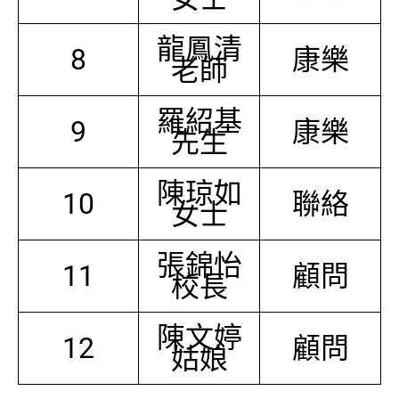
龍鳳清
8
康樂
老師
羅紹基
9
康樂
先生
陳琼如
10
聯絡
女士
張錦怡
11
顧問
校長
陳文婷
12
顧問
姑娘