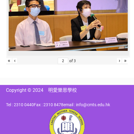
«
‹
›
»
of
3
Copyright © 2024
明愛樂恩學校
Tel : 2310 0440
Fax : 2310 8478
email : info@cmts.edu.hk