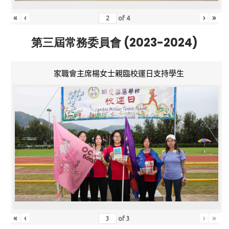
«
‹
›
»
of
4
第三屆常務委員會 (2023-2024)
家職會主席楊女士親臨校運日支持學生
«
‹
›
»
of
3