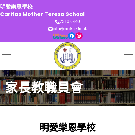
跳
明愛樂恩學校
至
Caritas Mother Teresa School
主
2310 0440
要
info@cmts.edu.hk
內
Facebook
Instagram
容
家長教職員會
明愛樂恩學校