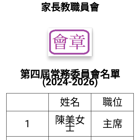
家長教職員會
第四屆常務委員會名單
(2024-2026)
姓名
職位
陳美女
1
主席
士