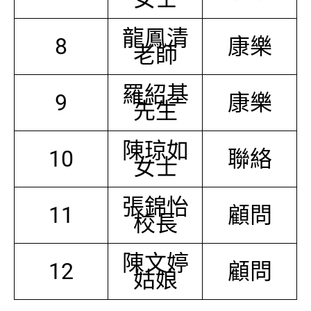
龍鳳清
8
康樂
老師
羅紹基
9
康樂
先生
陳琼如
10
聯絡
女士
張錦怡
11
顧問
校長
陳文婷
12
顧問
姑娘