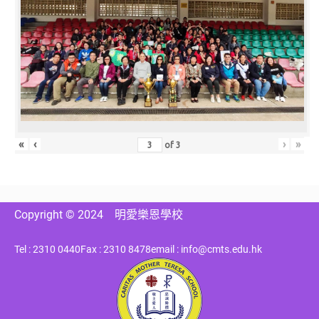
«
‹
›
»
of
3
Copyright © 2024
明愛樂恩學校
Tel : 2310 0440
Fax : 2310 8478
email : info@cmts.edu.hk