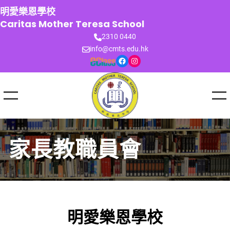
跳
明愛樂恩學校
至
Caritas Mother Teresa School
主
2310 0440
要
info@cmts.edu.hk
內
Facebook
Instagram
容
家長教職員會
明愛樂恩學校