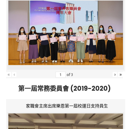
«
‹
›
»
of
3
第一屆常務委員會 (2019-2020)
家職會主席出席樂恩第一屆校運日支持員生