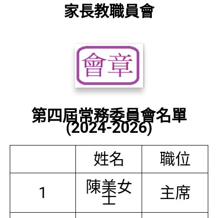
家長教職員會
第四屆常務委員會名單
(2024-2026)
姓名
職位
陳美女
1
主席
士