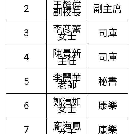
王耀偉
2
副主席
副校長
李彦蕾
3
司庫
女士
陳景新
4
司庫
主任
李麗華
5
秘書
老師
鄭清如
6
康樂
女士
龐海鳳
7
康樂
女士