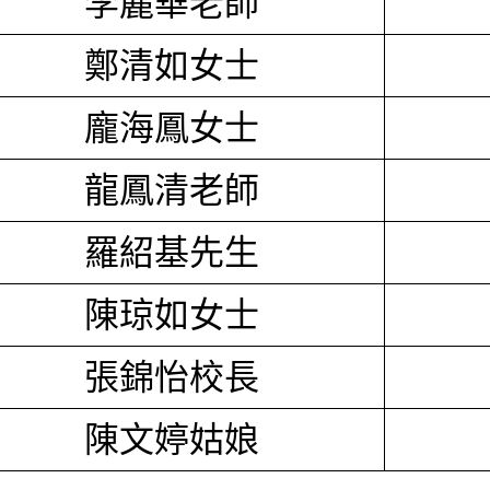
李麗華老師
鄭清如女士
龐海鳳女士
龍鳳清老師
羅紹基先生
陳琼如女士
張錦怡校長
陳文婷姑娘