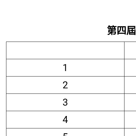
第四屆常
1
2
3
4