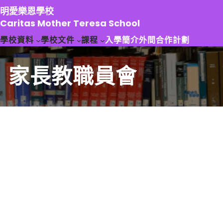
跳
明愛樂恩學校
至
Caritas Mother Teresa School
主
學校資料
學校文件
課程
入學簡介
外間合作計劃
要
內
容
家長教職員會