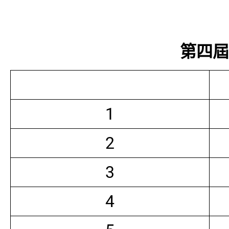
第四屆常
1
2
3
4