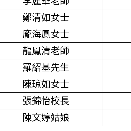
李麗華老師
鄭清如女士
龐海鳳女士
龍鳳清老師
羅紹基先生
陳琼如女士
張錦怡校長
陳文婷姑娘