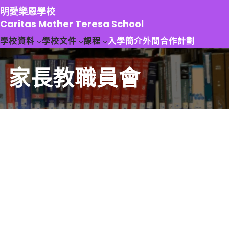
跳
明愛樂恩學校
至
Caritas Mother Teresa School
主
學校資料
學校文件
課程
入學簡介
外間合作計劃
要
內
容
家長教職員會