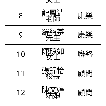
龍鳳清
8
康樂
老師
羅紹基
9
康樂
先生
陳琼如
10
聯絡
女士
張錦怡
11
顧問
校長
陳文婷
12
顧問
姑娘