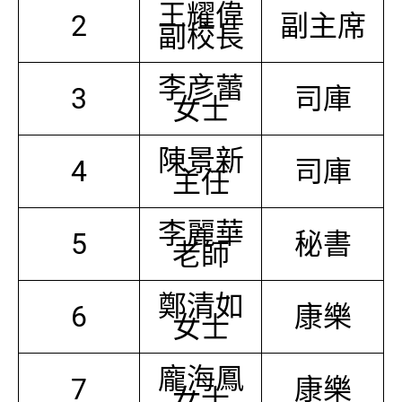
王耀偉
2
副主席
副校長
李彦蕾
3
司庫
女士
陳景新
4
司庫
主任
李麗華
5
秘書
老師
鄭清如
6
康樂
女士
龐海鳳
7
康樂
女士