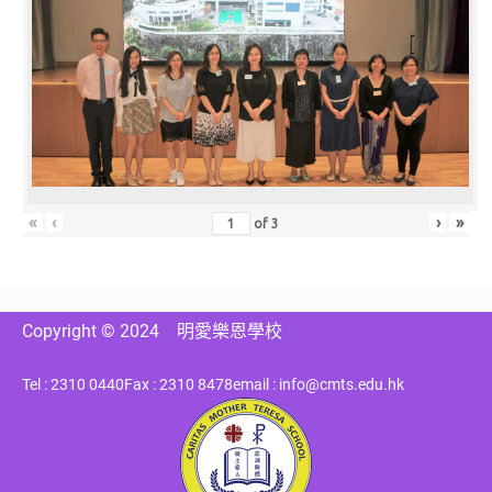
«
‹
›
»
of
3
Copyright © 2024
明愛樂恩學校
Tel : 2310 0440
Fax : 2310 8478
email : info@cmts.edu.hk