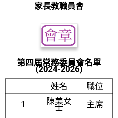
家長教職員會
第四屆常務委員會名單
(2024-2026)
姓名
職位
陳美女
1
主席
士