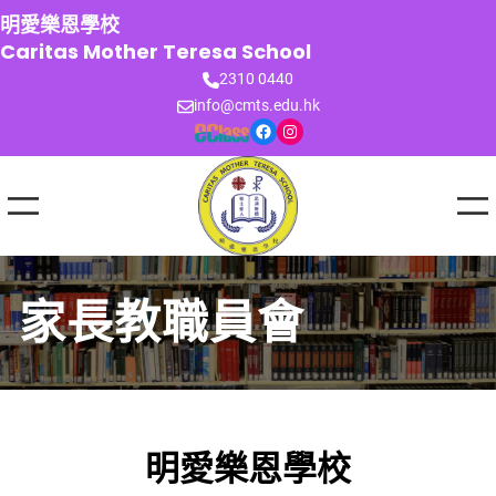
跳
明愛樂恩學校
至
Caritas Mother Teresa School
主
2310 0440
要
info@cmts.edu.hk
內
Facebook
Instagram
容
家長教職員會
明愛樂恩學校