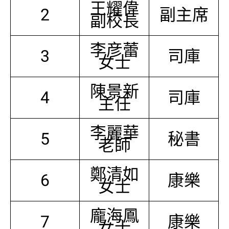
王耀偉
2
副主席
副校長
李彦蕾
3
司庫
女士
陳景新
4
司庫
主任
李麗華
5
秘書
老師
鄭清如
6
康樂
女士
龐海鳳
7
康樂
女士