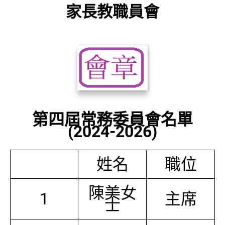
家長教職員會
第四屆常務委員會名單
(2024-2026)
姓名
職位
陳美女
1
主席
士