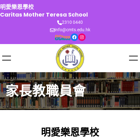
跳
明愛樂恩學校
至
Caritas Mother Teresa School
主
2310 0440
要
info@cmts.edu.hk
內
Facebook
Instagram
容
家長教職員會
明愛樂恩學校