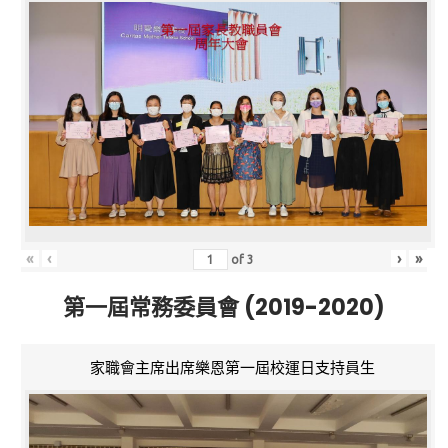
«
‹
›
»
of
3
第一屆常務委員會 (2019-2020)
家職會主席出席樂恩第一屆校運日支持員生