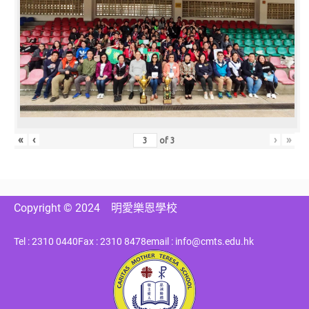
«
‹
›
»
of
3
Copyright © 2024
明愛樂恩學校
Tel : 2310 0440
Fax : 2310 8478
email : info@cmts.edu.hk