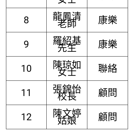
龍鳳清
8
康樂
老師
羅紹基
9
康樂
先生
陳琼如
10
聯絡
女士
張錦怡
11
顧問
校長
陳文婷
12
顧問
姑娘