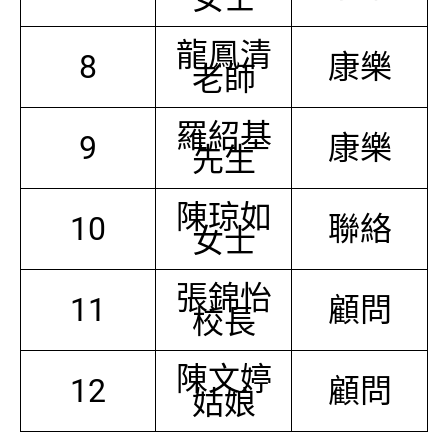
龍鳳清
8
康樂
老師
羅紹基
9
康樂
先生
陳琼如
10
聯絡
女士
張錦怡
11
顧問
校長
陳文婷
12
顧問
姑娘