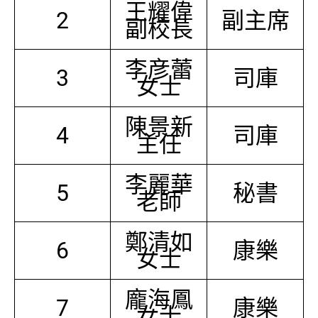
王耀偉
2
副主席
副校長
李彦蕾
3
司庫
女士
陳景新
4
司庫
主任
李麗華
5
秘書
老師
鄭清如
6
康樂
女士
龐海鳳
7
康樂
女士