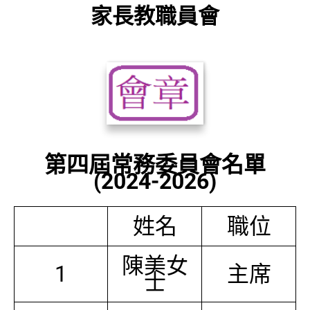
家長教職員會
第四屆常務委員會名單
(2024-2026)
姓名
職位
陳美女
1
主席
士