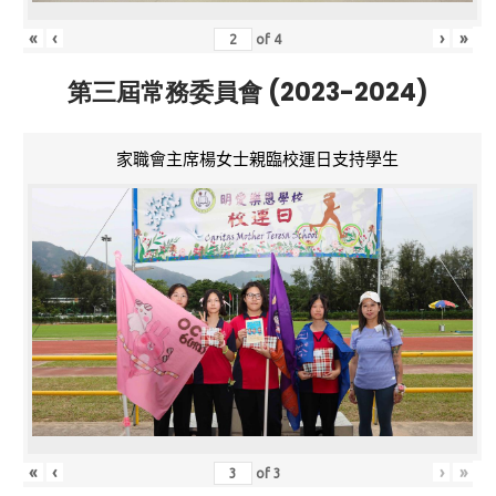
«
‹
›
»
of
4
第三屆常務委員會 (2023-2024)
家職會主席楊女士親臨校運日支持學生
«
‹
›
»
of
3