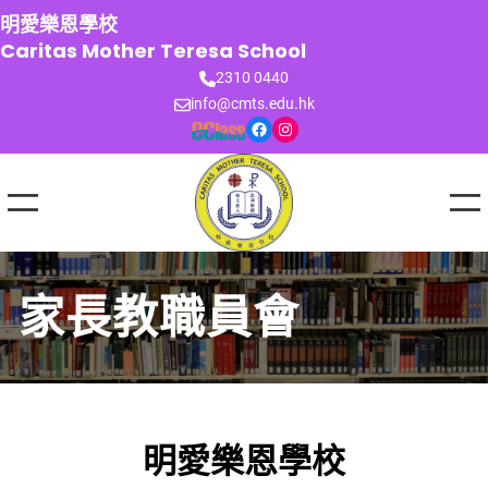
跳
明愛樂恩學校
至
Caritas Mother Teresa School
主
2310 0440
要
info@cmts.edu.hk
內
Facebook
Instagram
容
家長教職員會
明愛樂恩學校