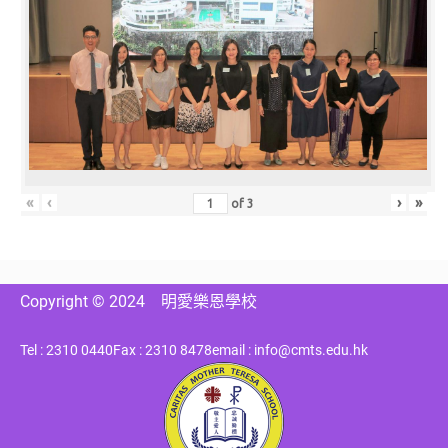
«
‹
›
»
of
3
Copyright © 2024
明愛樂恩學校
Tel : 2310 0440
Fax : 2310 8478
email : info@cmts.edu.hk