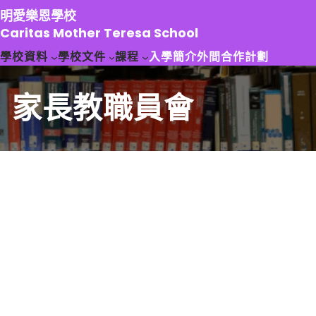
跳
明愛樂恩學校
至
Caritas Mother Teresa School
主
學校資料
學校文件
課程
入學簡介
外間合作計劃
要
內
容
家長教職員會