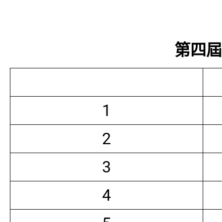
第四屆常
1
2
3
4