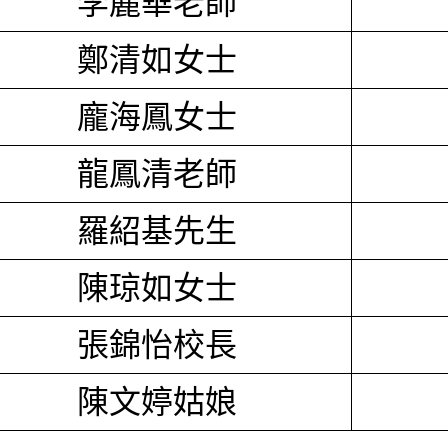
李麗華老師
鄭清如女士
龐海鳳女士
龍鳳清老師
羅紹基先生
陳琼如女士
張錦怡校長
陳文婷姑娘