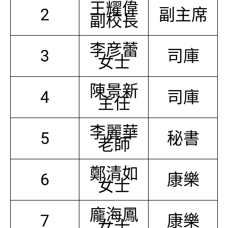
王耀偉
2
副主席
副校長
李彦蕾
3
司庫
女士
陳景新
4
司庫
主任
李麗華
5
秘書
老師
鄭清如
6
康樂
女士
龐海鳳
7
康樂
女士