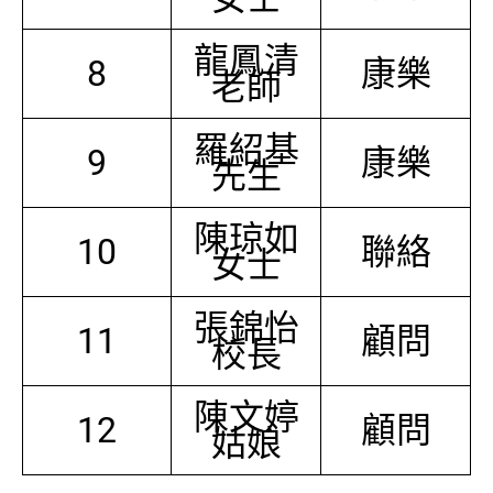
龍鳳清
8
康樂
老師
羅紹基
9
康樂
先生
陳琼如
10
聯絡
女士
張錦怡
11
顧問
校長
陳文婷
12
顧問
姑娘