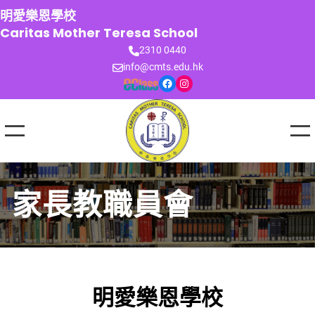
跳
明愛樂恩學校
至
Caritas Mother Teresa School
主
2310 0440
要
info@cmts.edu.hk
內
Facebook
Instagram
容
家長教職員會
明愛樂恩學校