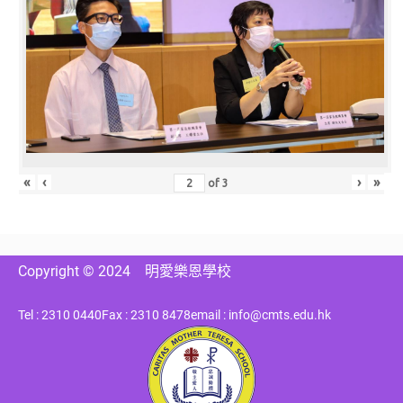
«
‹
›
»
of
3
Copyright © 2024
明愛樂恩學校
Tel : 2310 0440
Fax : 2310 8478
email : info@cmts.edu.hk