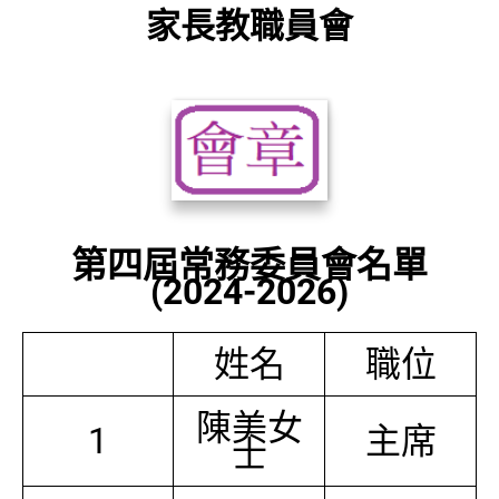
家長教職員會
第四屆常務委員會名單
(2024-2026)
姓名
職位
陳美女
1
主席
士