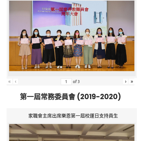
«
‹
›
»
of
3
第一屆常務委員會 (2019-2020)
家職會主席出席樂恩第一屆校運日支持員生