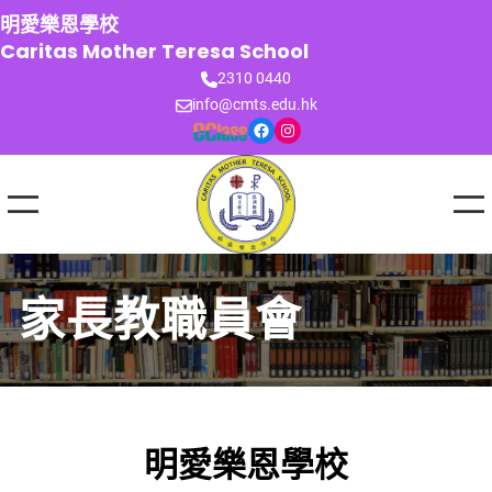
跳
明愛樂恩學校
至
Caritas Mother Teresa School
主
2310 0440
要
info@cmts.edu.hk
內
Facebook
Instagram
容
家長教職員會
明愛樂恩學校