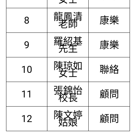
龍鳳清
8
康樂
老師
羅紹基
9
康樂
先生
陳琼如
10
聯絡
女士
張錦怡
11
顧問
校長
陳文婷
12
顧問
姑娘