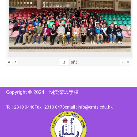
«
‹
›
»
of
3
Copyright © 2024
明愛樂恩學校
Tel : 2310 0440
Fax : 2310 8478
email : info@cmts.edu.hk