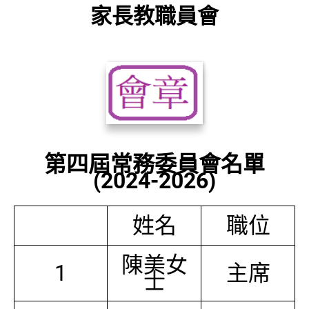
家長教職員會
第四屆常務委員會名單
(2024-2026)
姓名
職位
陳美女
1
主席
士