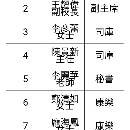
王耀偉
2
副主席
副校長
李彦蕾
3
司庫
女士
陳景新
4
司庫
主任
李麗華
5
秘書
老師
鄭清如
6
康樂
女士
龐海鳳
7
康樂
女士