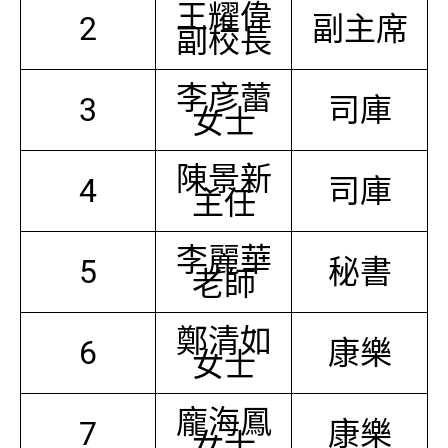
王耀偉
2
副主席
副校長
李彦蕾
3
司庫
女士
陳景新
4
司庫
主任
李麗華
5
秘書
老師
鄭清如
6
康樂
女士
龐海鳳
7
康樂
女士