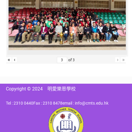
«
‹
›
»
of
3
Copyright © 2024
明愛樂恩學校
Tel : 2310 0440
Fax : 2310 8478
email : info@cmts.edu.hk