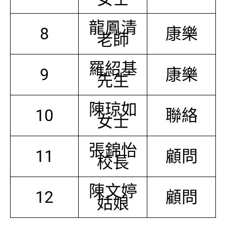
龍鳳清
8
康樂
老師
羅紹基
9
康樂
先生
陳琼如
10
聯絡
女士
張錦怡
11
顧問
校長
陳文婷
12
顧問
姑娘