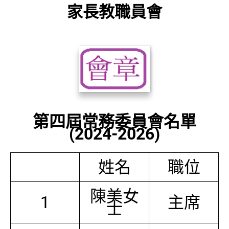
家長教職員會
第四屆常務委員會名單
(2024-2026)
姓名
職位
陳美女
1
主席
士