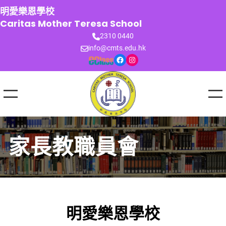
跳
明愛樂恩學校
至
Caritas Mother Teresa School
主
2310 0440
要
info@cmts.edu.hk
內
Facebook
Instagram
容
家長教職員會
明愛樂恩學校