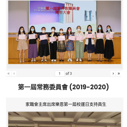
«
‹
›
»
of
3
第一屆常務委員會 (2019-2020)
家職會主席出席樂恩第一屆校運日支持員生