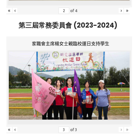
«
‹
›
»
of
4
第三屆常務委員會 (2023-2024)
家職會主席楊女士親臨校運日支持學生
«
‹
›
»
of
3