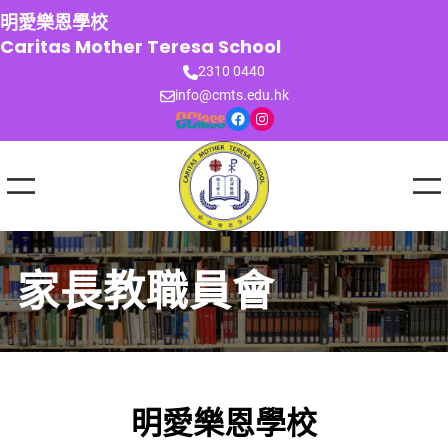
跳
明愛樂恩學校
至
Caritas Mother Teresa School
主
2310 0440
要
info@cmts.edu.hk
內
Facebook
Instagram
容
家長教職員會
明愛樂恩學校