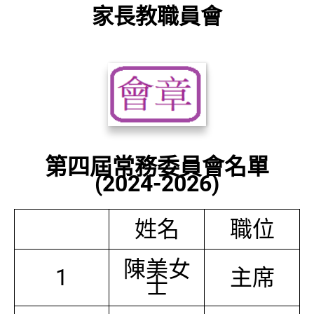
家長教職員會
第四屆常務委員會名單
(2024-2026)
姓名
職位
陳美女
1
主席
士