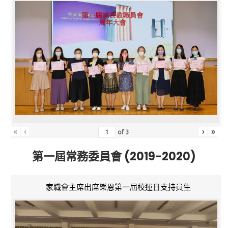
«
‹
›
»
of
3
第一屆常務委員會 (2019-2020)
家職會主席出席樂恩第一屆校運日支持員生