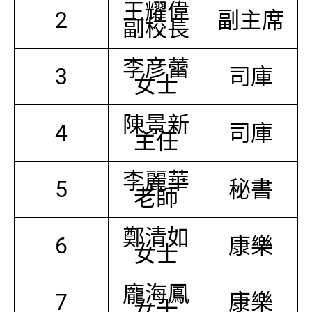
王耀偉
2
副主席
副校長
李彦蕾
3
司庫
女士
陳景新
4
司庫
主任
李麗華
5
秘書
老師
鄭清如
6
康樂
女士
龐海鳳
7
康樂
女士