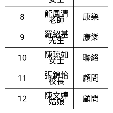
龍鳳清
8
康樂
老師
羅紹基
9
康樂
先生
陳琼如
10
聯絡
女士
張錦怡
11
顧問
校長
陳文婷
12
顧問
姑娘