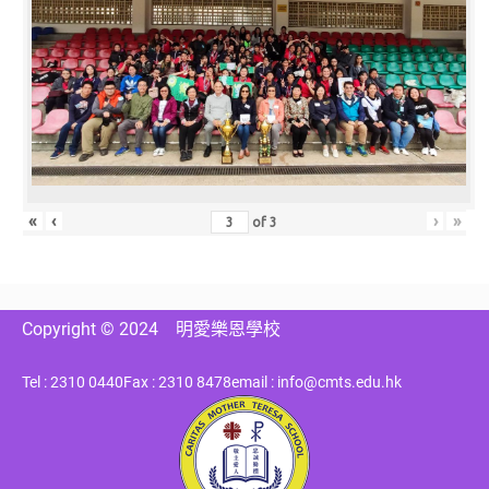
«
‹
›
»
of
3
Copyright © 2024
明愛樂恩學校
Tel : 2310 0440
Fax : 2310 8478
email : info@cmts.edu.hk