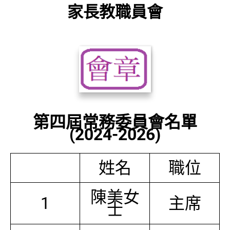
家長教職員會
第四屆常務委員會名單
(2024-2026)
姓名
職位
陳美女
1
主席
士