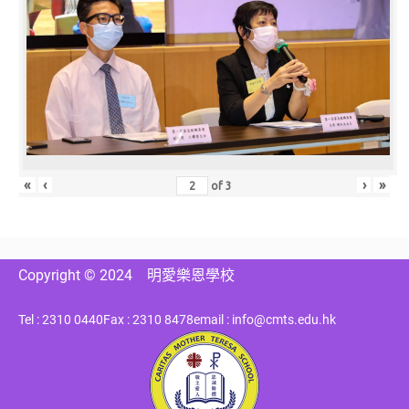
«
‹
›
»
of
3
Copyright © 2024
明愛樂恩學校
Tel : 2310 0440
Fax : 2310 8478
email : info@cmts.edu.hk