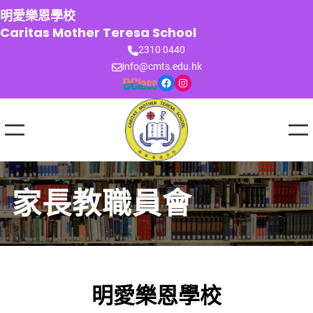
跳
明愛樂恩學校
至
Caritas Mother Teresa School
主
2310 0440
要
info@cmts.edu.hk
內
Facebook
Instagram
容
家長教職員會
明愛樂恩學校