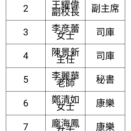
王耀偉
2
副主席
副校長
李彦蕾
3
司庫
女士
陳景新
4
司庫
主任
李麗華
5
秘書
老師
鄭清如
6
康樂
女士
龐海鳳
7
康樂
女士