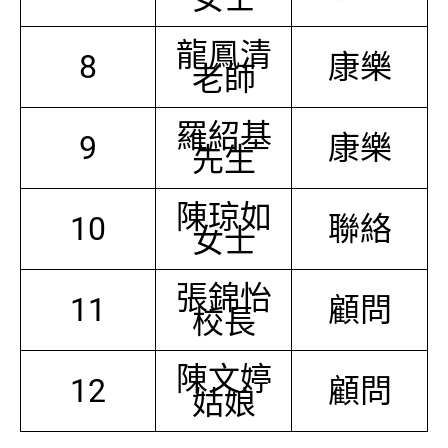
龍鳳清
8
康樂
老師
羅紹基
9
康樂
先生
陳琼如
10
聯絡
女士
張錦怡
11
顧問
校長
陳文婷
12
顧問
姑娘