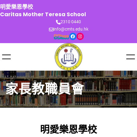
跳
明愛樂恩學校
至
Caritas Mother Teresa School
主
2310 0440
要
info@cmts.edu.hk
內
Facebook
Instagram
容
家長教職員會
明愛樂恩學校