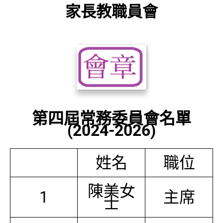
家長教職員會
第四屆常務委員會名單
(2024-2026)
姓名
職位
陳美女
1
主席
士