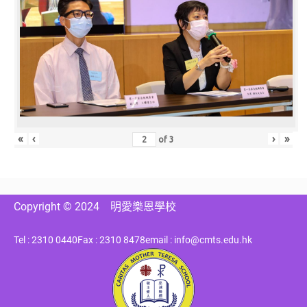
«
‹
›
»
of
3
Copyright © 2024
明愛樂恩學校
Tel : 2310 0440
Fax : 2310 8478
email : info@cmts.edu.hk