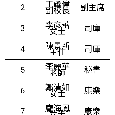
王耀偉
2
副主席
副校長
李彦蕾
3
司庫
女士
陳景新
4
司庫
主任
李麗華
5
秘書
老師
鄭清如
6
康樂
女士
龐海鳳
7
康樂
女士