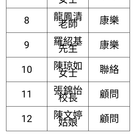
龍鳳清
8
康樂
老師
羅紹基
9
康樂
先生
陳琼如
10
聯絡
女士
張錦怡
11
顧問
校長
陳文婷
12
顧問
姑娘