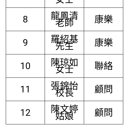
龍鳳清
8
康樂
老師
羅紹基
9
康樂
先生
陳琼如
10
聯絡
女士
張錦怡
11
顧問
校長
陳文婷
12
顧問
姑娘