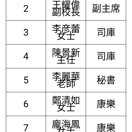
王耀偉
2
副主席
副校長
李彦蕾
3
司庫
女士
陳景新
4
司庫
主任
李麗華
5
秘書
老師
鄭清如
6
康樂
女士
龐海鳳
7
康樂
女士