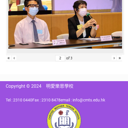
«
‹
›
»
of
3
Copyright © 2024
明愛樂恩學校
Tel : 2310 0440
Fax : 2310 8478
email : info@cmts.edu.hk