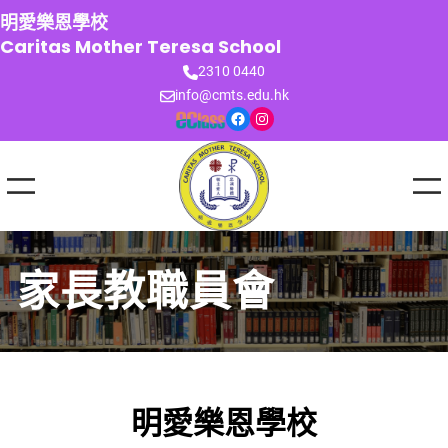
跳
明愛樂恩學校
至
Caritas Mother Teresa School
主
2310 0440
要
info@cmts.edu.hk
內
Facebook
Instagram
容
家長教職員會
明愛樂恩學校