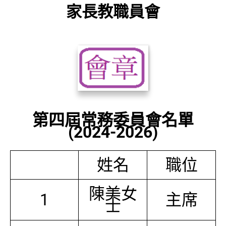
家長教職員會
第四屆常務委員會名單
(2024-2026)
姓名
職位
陳美女
1
主席
士