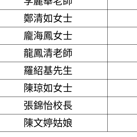
李麗華老師
鄭清如女士
龐海鳳女士
龍鳳清老師
羅紹基先生
陳琼如女士
張錦怡校長
陳文婷姑娘