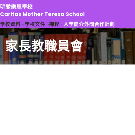
跳
明愛樂恩學校
至
Caritas Mother Teresa School
主
學校資料
學校文件
課程
入學簡介
外間合作計劃
要
內
容
家長教職員會