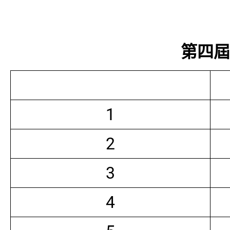
第四屆常
1
2
3
4