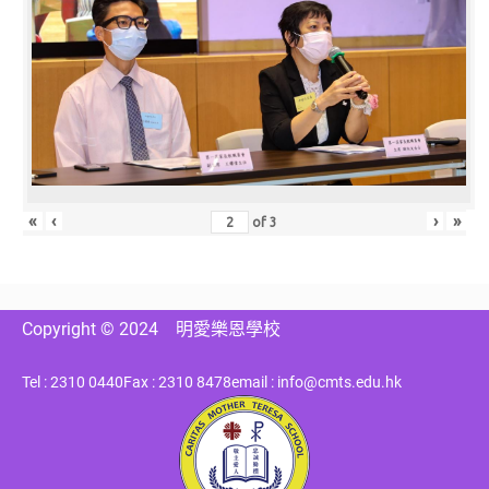
«
‹
›
»
of
3
Copyright © 2024
明愛樂恩學校
Tel : 2310 0440
Fax : 2310 8478
email : info@cmts.edu.hk