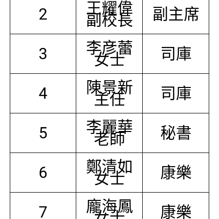
王耀偉
2
副主席
副校長
李彦蕾
3
司庫
女士
陳景新
4
司庫
主任
李麗華
5
秘書
老師
鄭清如
6
康樂
女士
龐海鳳
7
康樂
女士