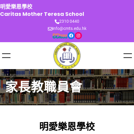
跳
明愛樂恩學校
至
Caritas Mother Teresa School
主
2310 0440
要
info@cmts.edu.hk
內
Facebook
Instagram
容
家長教職員會
明愛樂恩學校