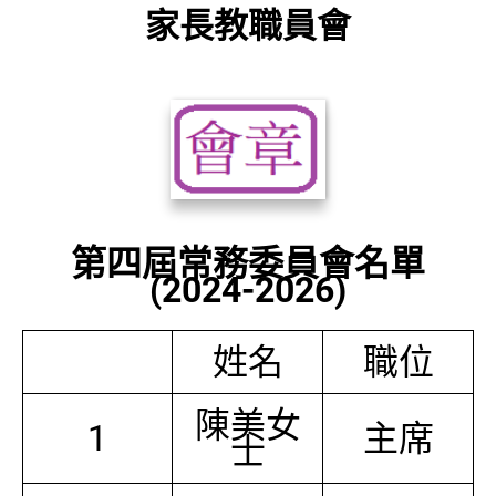
家長教職員會
第四屆常務委員會名單
(2024-2026)
姓名
職位
陳美女
1
主席
士