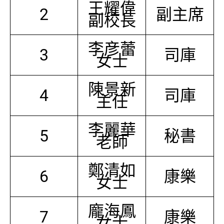
王耀偉
2
副主席
副校長
李彦蕾
3
司庫
女士
陳景新
4
司庫
主任
李麗華
5
秘書
老師
鄭清如
6
康樂
女士
龐海鳳
7
康樂
女士