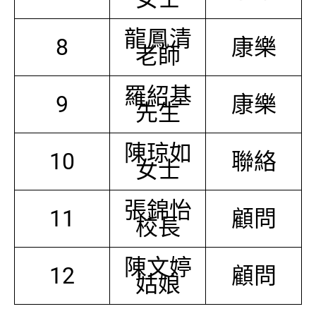
龍鳳清
8
康樂
老師
羅紹基
9
康樂
先生
陳琼如
10
聯絡
女士
張錦怡
11
顧問
校長
陳文婷
12
顧問
姑娘