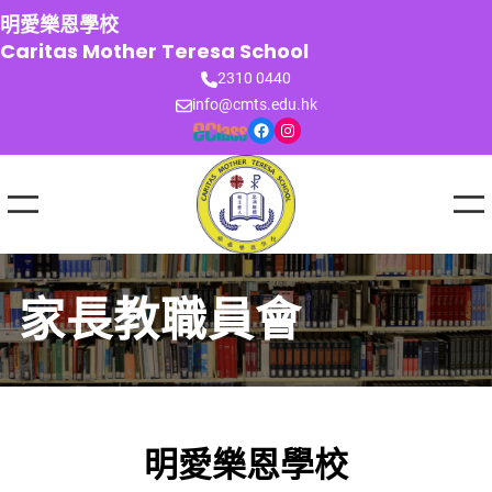
跳
明愛樂恩學校
至
Caritas Mother Teresa School
主
2310 0440
要
info@cmts.edu.hk
內
Facebook
Instagram
容
家長教職員會
明愛樂恩學校