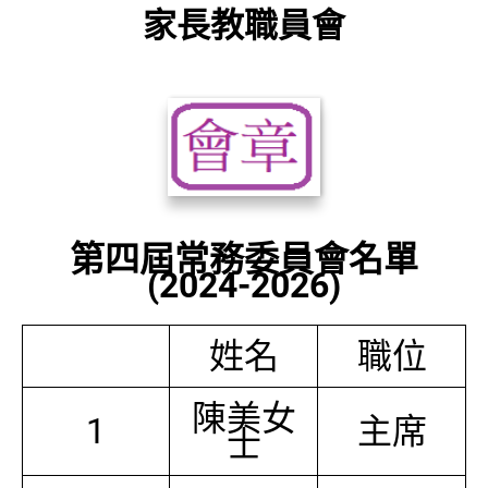
家長教職員會
第四屆常務委員會名單
(2024-2026)
姓名
職位
陳美女
1
主席
士