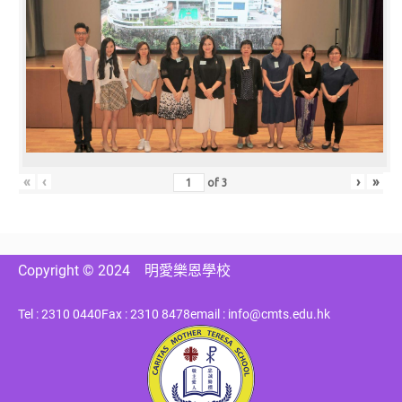
«
‹
›
»
of
3
Copyright © 2024
明愛樂恩學校
Tel : 2310 0440
Fax : 2310 8478
email : info@cmts.edu.hk