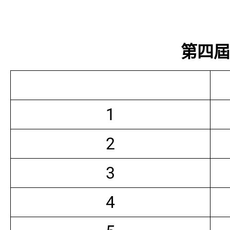
第四屆常
1
2
3
4