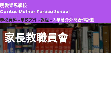
跳
明愛樂恩學校
至
Caritas Mother Teresa School
主
學校資料
學校文件
課程
入學簡介
外間合作計劃
要
內
容
家長教職員會