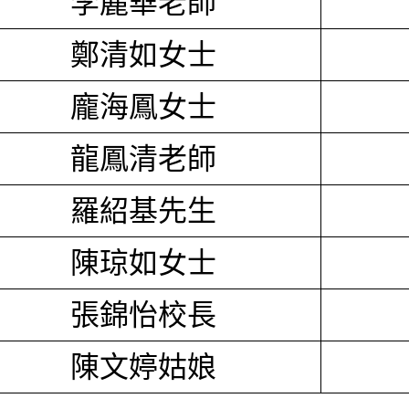
李麗華老師
鄭清如女士
龐海鳳女士
龍鳳清老師
羅紹基先生
陳琼如女士
張錦怡校長
陳文婷姑娘