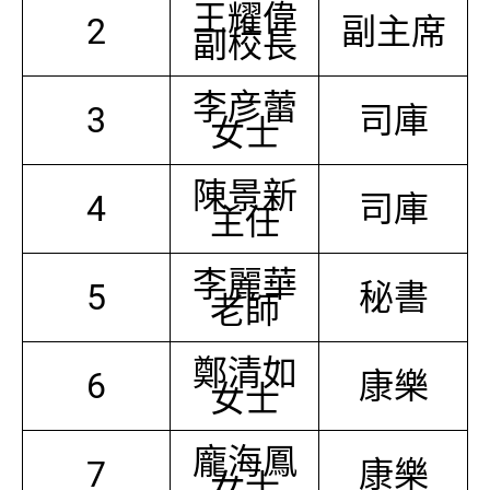
王耀偉
2
副主席
副校長
李彦蕾
3
司庫
女士
陳景新
4
司庫
主任
李麗華
5
秘書
老師
鄭清如
6
康樂
女士
龐海鳳
7
康樂
女士