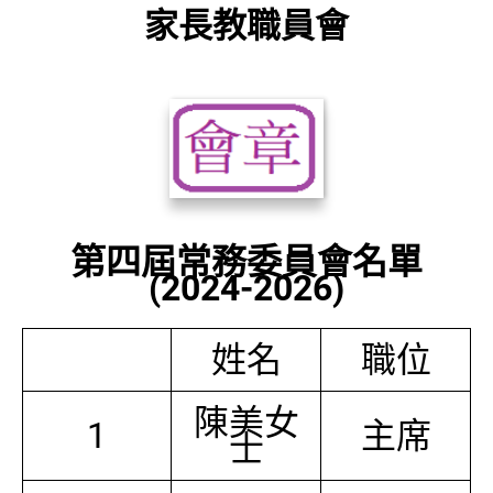
家長教職員會
第四屆常務委員會名單
(2024-2026)
姓名
職位
陳美女
1
主席
士