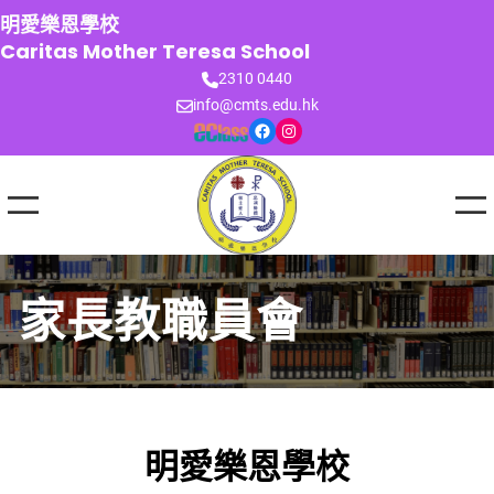
跳
明愛樂恩學校
至
Caritas Mother Teresa School
主
2310 0440
要
info@cmts.edu.hk
內
Facebook
Instagram
容
家長教職員會
明愛樂恩學校