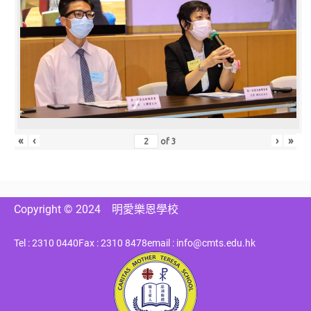
«
‹
›
»
of
3
Copyright © 2024
明愛樂恩學校
Tel : 2310 0440
Fax : 2310 8478
email : info@cmts.edu.hk