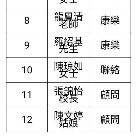
龍鳳清
8
康樂
老師
羅紹基
9
康樂
先生
陳琼如
10
聯絡
女士
張錦怡
11
顧問
校長
陳文婷
12
顧問
姑娘