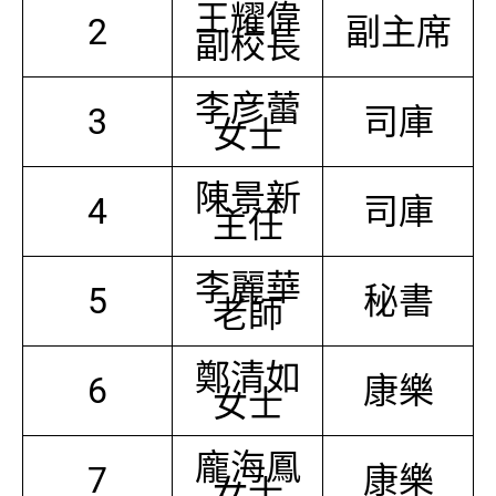
王耀偉
2
副主席
副校長
李彦蕾
3
司庫
女士
陳景新
4
司庫
主任
李麗華
5
秘書
老師
鄭清如
6
康樂
女士
龐海鳳
7
康樂
女士