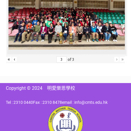
«
‹
›
»
of
3
Copyright © 2024
明愛樂恩學校
Tel : 2310 0440
Fax : 2310 8478
email : info@cmts.edu.hk