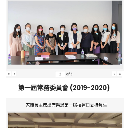
«
‹
›
»
of
3
第一屆常務委員會 (2019-2020)
家職會主席出席樂恩第一屆校運日支持員生