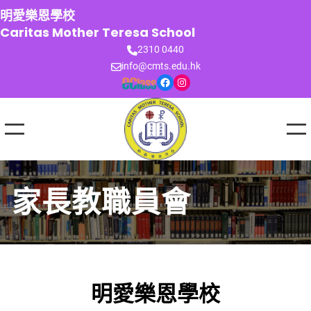
跳
明愛樂恩學校
至
Caritas Mother Teresa School
主
2310 0440
要
info@cmts.edu.hk
內
Facebook
Instagram
容
家長教職員會
明愛樂恩學校