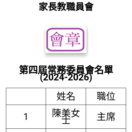
家長教職員會
第四屆常務委員會名單
(2024-2026)
姓名
職位
陳美女
1
主席
士