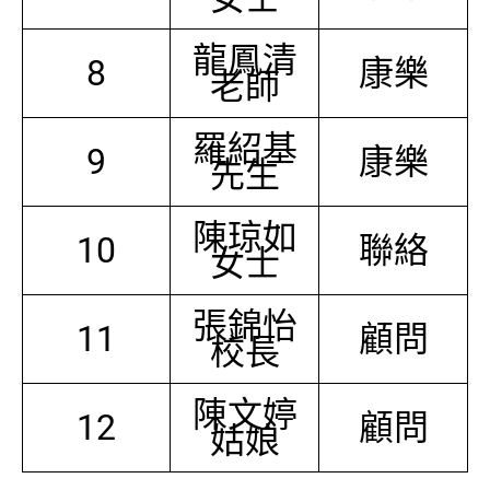
龍鳳清
8
康樂
老師
羅紹基
9
康樂
先生
陳琼如
10
聯絡
女士
張錦怡
11
顧問
校長
陳文婷
12
顧問
姑娘