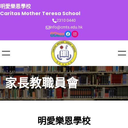
跳
明愛樂恩學校
至
Caritas Mother Teresa School
主
2310 0440
要
info@cmts.edu.hk
內
Facebook
Instagram
容
家長教職員會
明愛樂恩學校