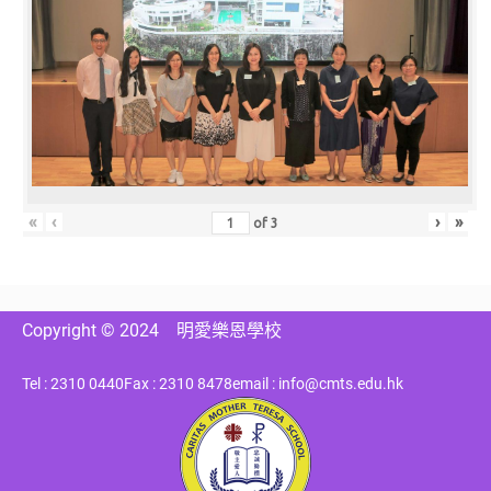
«
‹
›
»
of
3
Copyright © 2024
明愛樂恩學校
Tel : 2310 0440
Fax : 2310 8478
email : info@cmts.edu.hk