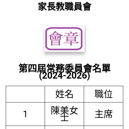
家長教職員會
第四屆常務委員會名單
(2024-2026)
姓名
職位
陳美女
1
主席
士