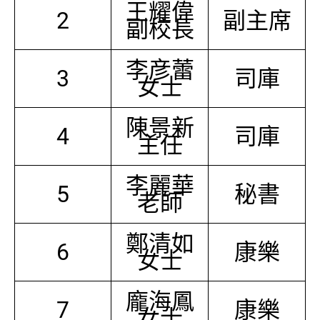
王耀偉
2
副主席
副校長
李彦蕾
3
司庫
女士
陳景新
4
司庫
主任
李麗華
5
秘書
老師
鄭清如
6
康樂
女士
龐海鳳
7
康樂
女士