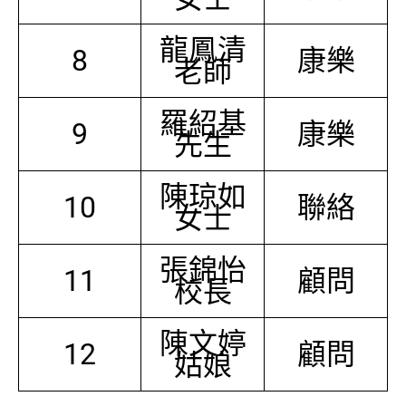
龍鳳清
8
康樂
老師
羅紹基
9
康樂
先生
陳琼如
10
聯絡
女士
張錦怡
11
顧問
校長
陳文婷
12
顧問
姑娘