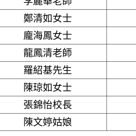
李麗華老師
鄭清如女士
龐海鳳女士
龍鳳清老師
羅紹基先生
陳琼如女士
張錦怡校長
陳文婷姑娘