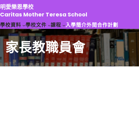
跳
明愛樂恩學校
至
Caritas Mother Teresa School
主
學校資料
學校文件
課程
入學簡介
外間合作計劃
要
內
容
家長教職員會