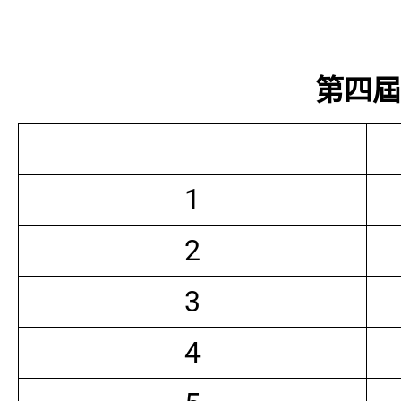
第四屆常
1
2
3
4