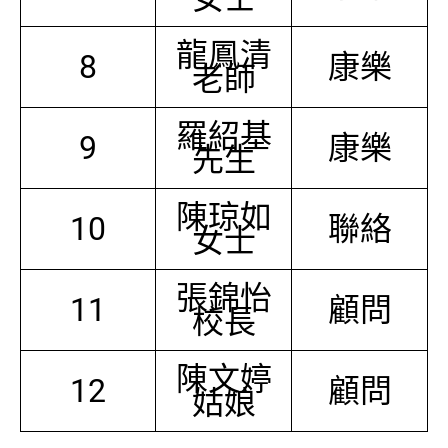
龍鳳清
8
康樂
老師
羅紹基
9
康樂
先生
陳琼如
10
聯絡
女士
張錦怡
11
顧問
校長
陳文婷
12
顧問
姑娘