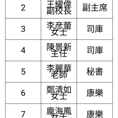
王耀偉
2
副主席
副校長
李彦蕾
3
司庫
女士
陳景新
4
司庫
主任
李麗華
5
秘書
老師
鄭清如
6
康樂
女士
龐海鳳
7
康樂
女士