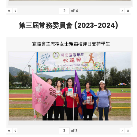
«
‹
›
»
of
4
第三屆常務委員會 (2023-2024)
家職會主席楊女士親臨校運日支持學生
«
‹
›
»
of
3