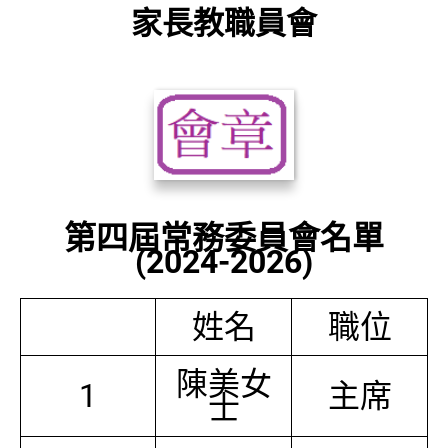
家長教職員會
第四屆常務委員會名單
(2024-2026)
姓名
職位
陳美女
1
主席
士