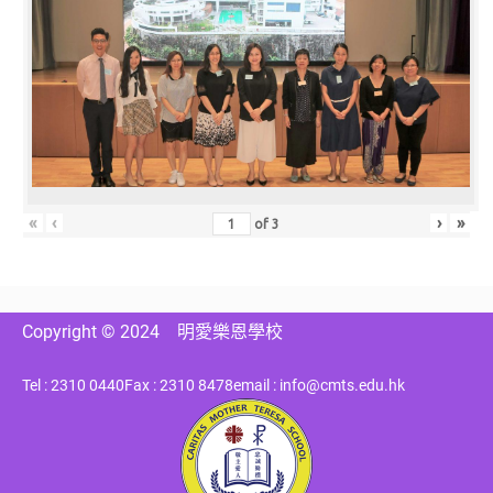
«
‹
›
»
of
3
Copyright © 2024
明愛樂恩學校
Tel : 2310 0440
Fax : 2310 8478
email : info@cmts.edu.hk