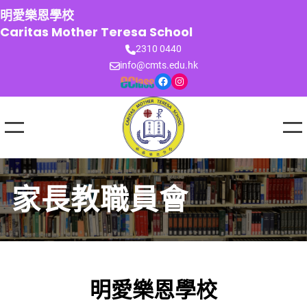
跳
明愛樂恩學校
至
Caritas Mother Teresa School
主
2310 0440
要
info@cmts.edu.hk
內
Facebook
Instagram
容
家長教職員會
明愛樂恩學校