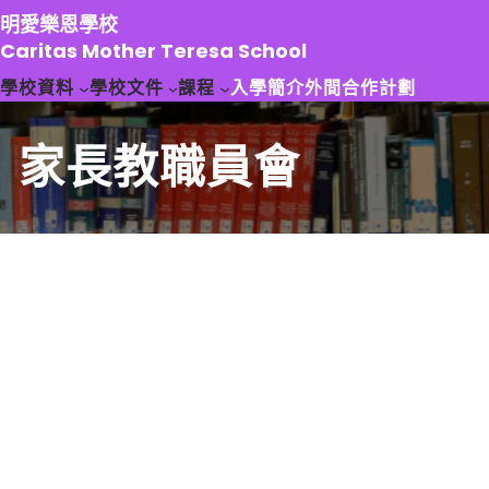
跳
明愛樂恩學校
至
Caritas Mother Teresa School
主
學校資料
學校文件
課程
入學簡介
外間合作計劃
要
內
容
家長教職員會