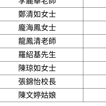
李麗華老師
鄭清如女士
龐海鳳女士
龍鳳清老師
羅紹基先生
陳琼如女士
張錦怡校長
陳文婷姑娘