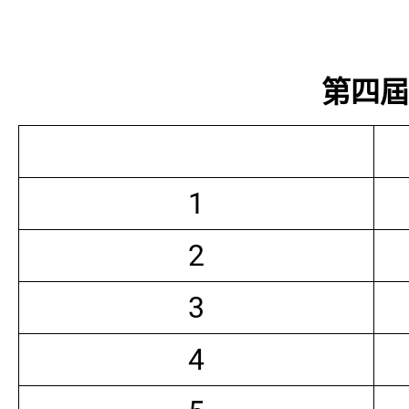
第四屆常
1
2
3
4