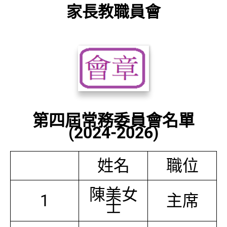
家長教職員會
第四屆常務委員會名單
(2024-2026)
姓名
職位
陳美女
1
主席
士