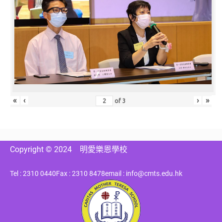
«
‹
›
»
of
3
Copyright © 2024
明愛樂恩學校
Tel : 2310 0440
Fax : 2310 8478
email : info@cmts.edu.hk