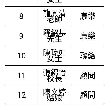
龍鳳清
8
康樂
老師
羅紹基
9
康樂
先生
陳琼如
10
聯絡
女士
張錦怡
11
顧問
校長
陳文婷
12
顧問
姑娘