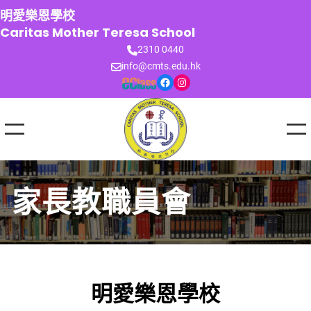
跳
明愛樂恩學校
至
Caritas Mother Teresa School
主
2310 0440
要
info@cmts.edu.hk
內
Facebook
Instagram
容
家長教職員會
明愛樂恩學校