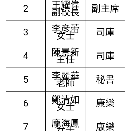
王耀偉
2
副主席
副校長
李彦蕾
3
司庫
女士
陳景新
4
司庫
主任
李麗華
5
秘書
老師
鄭清如
6
康樂
女士
龐海鳳
7
康樂
女士