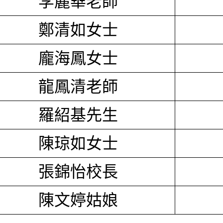
李麗華老師
鄭清如女士
龐海鳳女士
龍鳳清老師
羅紹基先生
陳琼如女士
張錦怡校長
陳文婷姑娘