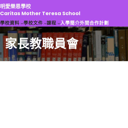
跳
明愛樂恩學校
至
Caritas Mother Teresa School
主
學校資料
學校文件
課程
入學簡介
外間合作計劃
要
內
容
家長教職員會