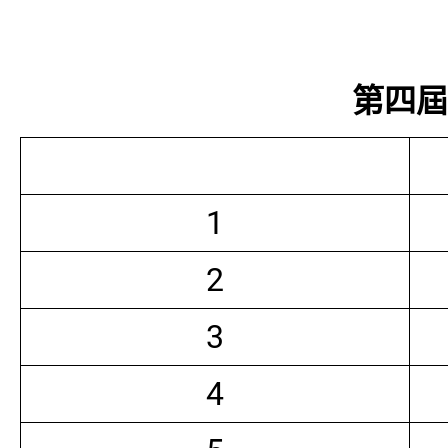
第四屆常
1
2
3
4