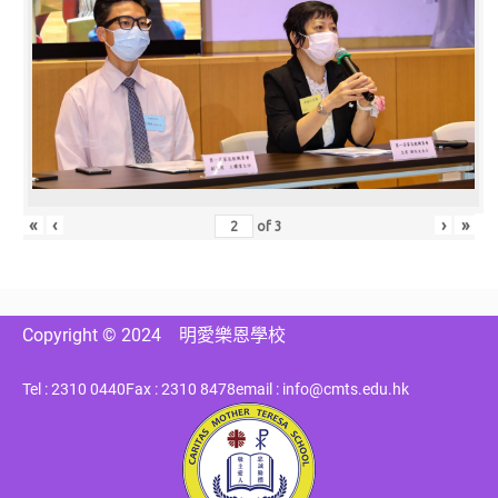
«
‹
›
»
of
3
Copyright © 2024
明愛樂恩學校
Tel : 2310 0440
Fax : 2310 8478
email : info@cmts.edu.hk