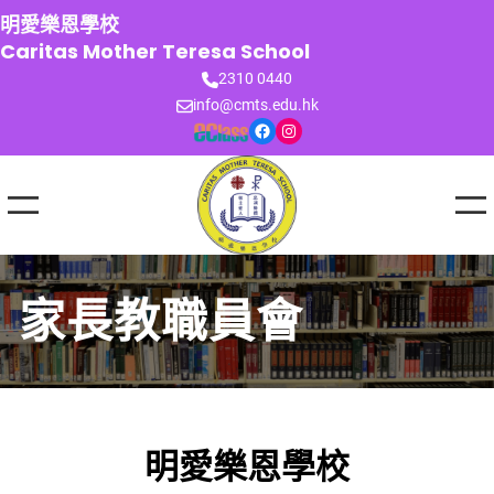
跳
明愛樂恩學校
至
Caritas Mother Teresa School
主
2310 0440
要
info@cmts.edu.hk
內
Facebook
Instagram
容
家長教職員會
明愛樂恩學校