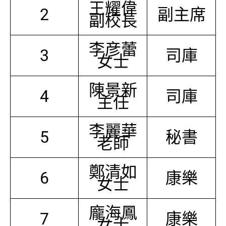
王耀偉
2
副主席
副校長
李彦蕾
3
司庫
女士
陳景新
4
司庫
主任
李麗華
5
秘書
老師
鄭清如
6
康樂
女士
龐海鳳
7
康樂
女士