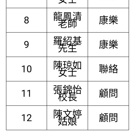
龍鳳清
8
康樂
老師
羅紹基
9
康樂
先生
陳琼如
10
聯絡
女士
張錦怡
11
顧問
校長
陳文婷
12
顧問
姑娘