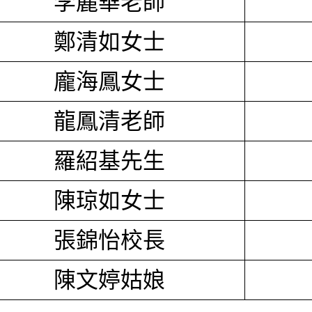
李麗華老師
鄭清如女士
龐海鳳女士
龍鳳清老師
羅紹基先生
陳琼如女士
張錦怡校長
陳文婷姑娘