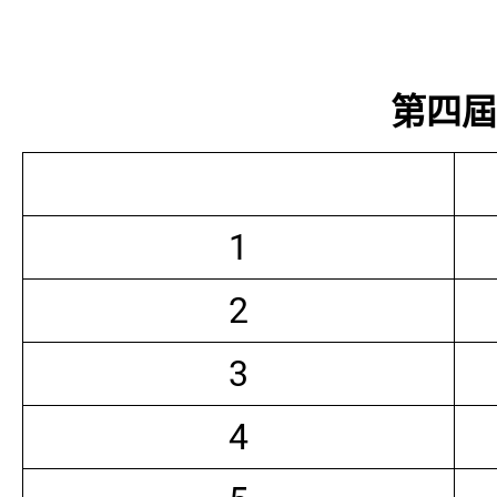
第四屆常
1
2
3
4