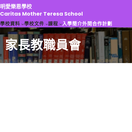
跳
明愛樂恩學校
至
Caritas Mother Teresa School
主
學校資料
學校文件
課程
入學簡介
外間合作計劃
要
內
容
家長教職員會